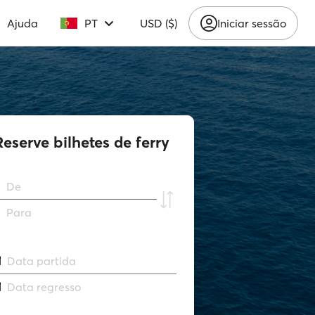
Ajuda
PT
USD ($)
Iniciar sessão
Reserve bilhetes de ferry
De
Para
Data partida
Data regresso