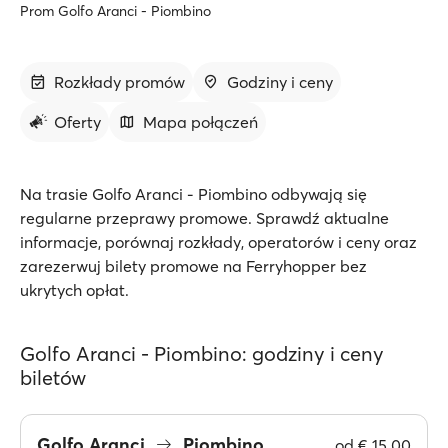
Prom Golfo Aranci - Piombino
Rozkłady promów
Godziny i ceny
Oferty
Mapa połączeń
Na trasie Golfo Aranci - Piombino odbywają się
regularne przeprawy promowe. Sprawdź aktualne
informacje, porównaj rozkłady, operatorów i ceny oraz
zarezerwuj bilety promowe na Ferryhopper bez
ukrytych opłat.
Golfo Aranci - Piombino: godziny i ceny
biletów
Golfo Aranci
Piombino
od
€ 15.00