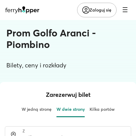
Zaloguj się
Prom Golfo Aranci -
Piombino
Bilety, ceny i rozkłady
Zarezerwuj bilet
W jedną stronę
W dwie strony
Kilka portów
Z