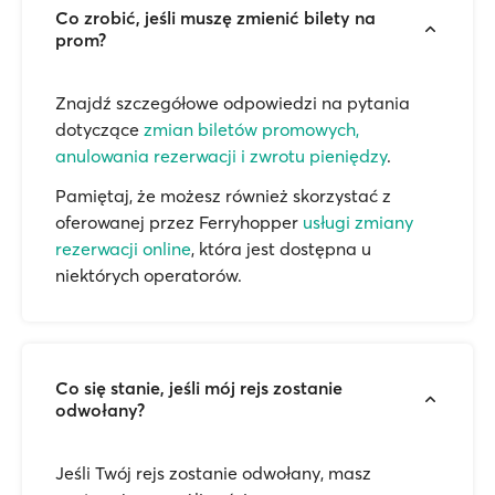
Co zrobić, jeśli muszę zmienić bilety na
prom?
Znajdź szczegółowe odpowiedzi na pytania
dotyczące
zmian biletów promowych,
anulowania rezerwacji i zwrotu pieniędzy
.
Pamiętaj, że możesz również skorzystać z
oferowanej przez Ferryhopper
usługi zmiany
rezerwacji online
, która jest dostępna u
niektórych operatorów.
Co się stanie, jeśli mój rejs zostanie
odwołany?
Jeśli Twój rejs zostanie odwołany, masz