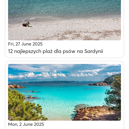
Fri, 27 June 2025
12 najlepszych plaż dla psów na Sardynii
Mon, 2 June 2025