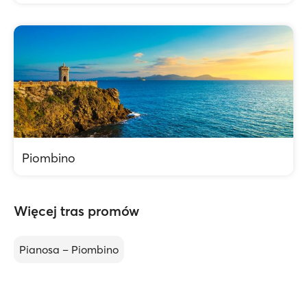
Piombino
Więcej tras promów
Pianosa – Piombino