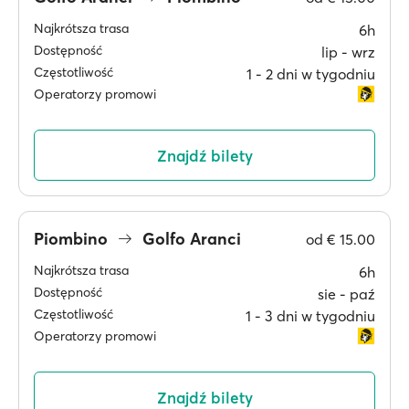
Najkrótsza trasa
6h
Dostępność
lip ‐ wrz
Częstotliwość
1 ‐ 2 dni w tygodniu
Operatorzy promowi
Znajdź bilety
Piombino
Golfo Aranci
od
€ 15.00
Najkrótsza trasa
6h
Dostępność
sie ‐ paź
Częstotliwość
1 ‐ 3 dni w tygodniu
Operatorzy promowi
Znajdź bilety