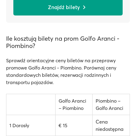
Znajdź bilety
Ile kosztują bilety na prom Golfo Aranci -
Piombino?
Sprawdź orientacyjne ceny biletów na przeprawy
promowe Golfo Aranci - Piombino. Porównaj ceny
standardowych biletów, rezerwacji rodzinnych i
transportu pojazdów.
Golfo Aranci
Piombino –
– Piombino
Golfo Aranci
Cena
1 Dorosły
€ 15
niedostępna