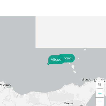
Filicudi
Alicudi