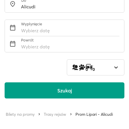
Do
Wypłynięcie
Wybierz datę
Powrót
Wybierz datę
1
0
0
Szukaj
Bilety na promy
Trasy rejsów
Prom Lipari - Alicudi