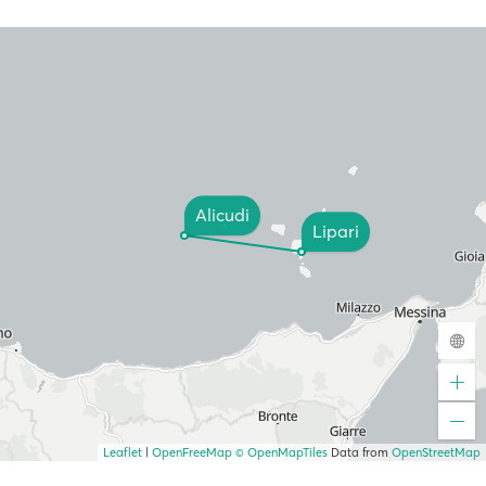
Alicudi
Lipari
Leaflet
|
OpenFreeMap
© OpenMapTiles
Data from
OpenStreetMap