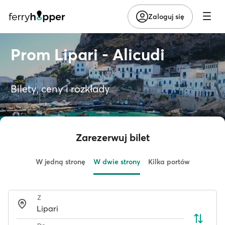
Zaloguj się
Prom Lipari - Alicudi
Bilety, ceny i rozkłady
Zarezerwuj bilet
W jedną stronę
W dwie strony
Kilka portów
Z