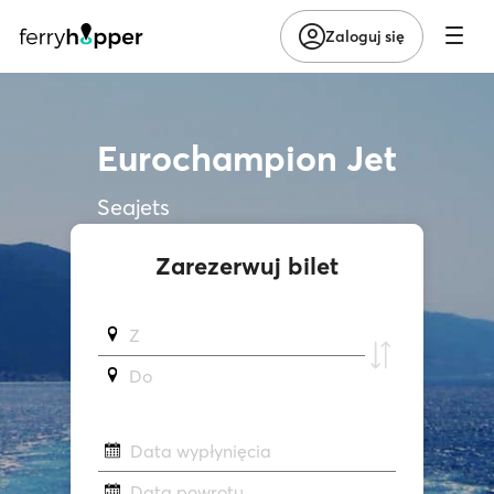
Zaloguj się
Eurochampion Jet
Seajets
Zarezerwuj bilet
Z
Do
Data wypłynięcia
Data powrotu