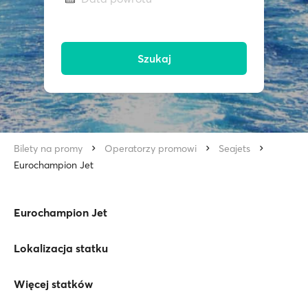
Szukaj
Bilety na promy
Operatorzy promowi
Seajets
Eurochampion Jet
Eurochampion Jet
Lokalizacja statku
Więcej statków