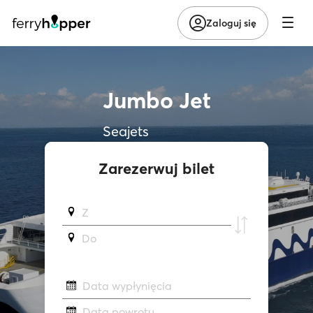
Zaloguj się
Jumbo Jet
Seajets
Zarezerwuj bilet
Z
Do
Data wypłynięcia
Data powrotu