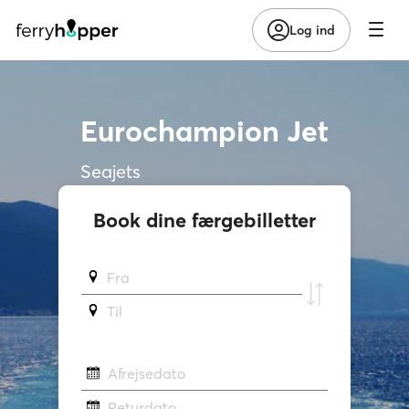
Log ind
Eurochampion Jet
Seajets
Book dine færgebilletter
Fra
Til
Afrejsedato
Returdato