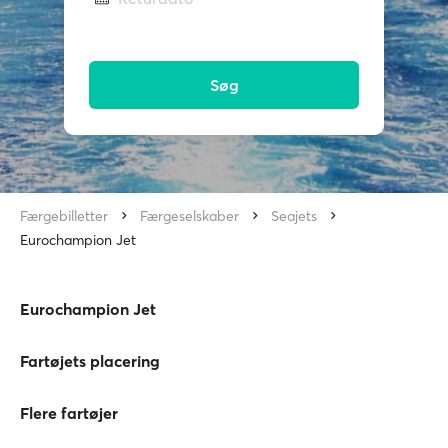
Søg
Færgebilletter
Færgeselskaber
Seajets
Eurochampion Jet
Eurochampion Jet
Fartøjets placering
Flere fartøjer