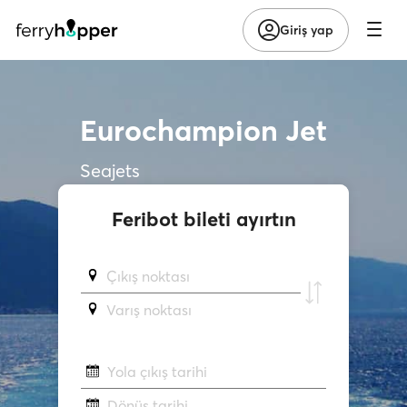
Giriş yap
Eurochampion Jet
Seajets
Feribot bileti ayırtın
Çıkış noktası
Varış noktası
Yola çıkış tarihi
Dönüş tarihi