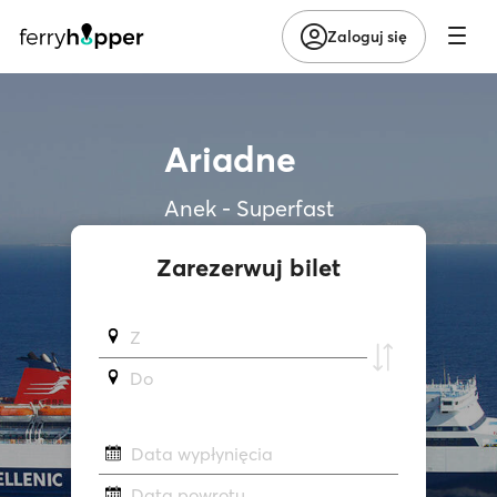
Zaloguj się
Ariadne
Anek - Superfast
Zarezerwuj bilet
Z
Do
Data wypłynięcia
Data powrotu