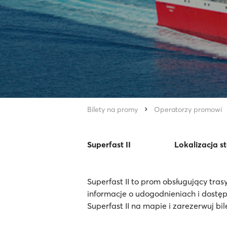
Bilety na promy
Operatorzy promowi
Superfast II
Lokalizacja s
Superfast II to prom obsługujący tra
informacje o udogodnieniach i dostę
Superfast II na mapie i zarezerwuj bil