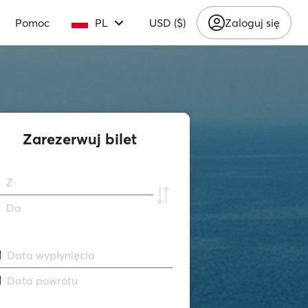
Pomoc
PL
USD ($)
Zaloguj się
Zarezerwuj bilet
Z
Do
Data wypłynięcia
Data powrotu