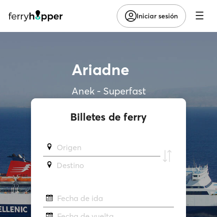
Iniciar sesión
Ariadne
Anek - Superfast
Billetes de ferry
Origen
Destino
Fecha de ida
Fecha de vuelta