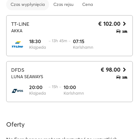
Czas wypłynięcia
Czas rejsu
Cena
€ 102.00
TT-LINE
AKKA
18:30
·· 13h 45m ··
07:15
Kłajpeda
Karlshamn
€ 98.00
DFDS
LUNA SEAWAYS
20:00
·· 15h ··
10:00
Kłajpeda
Karlshamn
Oferty