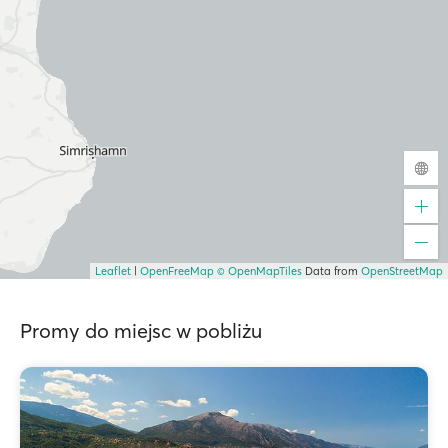
Leaflet
|
OpenFreeMap
© OpenMapTiles
Data from
OpenStreetMap
Promy do miejsc w pobliżu