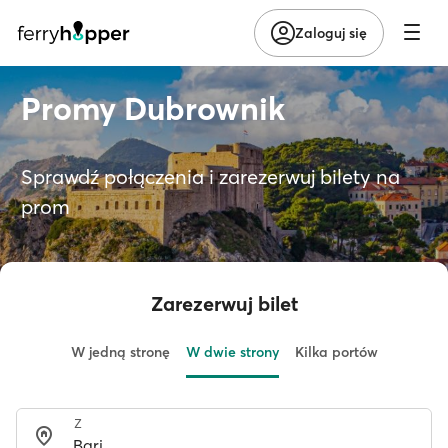
Zaloguj się
Promy Dubrownik
Sprawdź połączenia i zarezerwuj bilety na
prom
Zarezerwuj bilet
W jedną stronę
W dwie strony
Kilka portów
Z