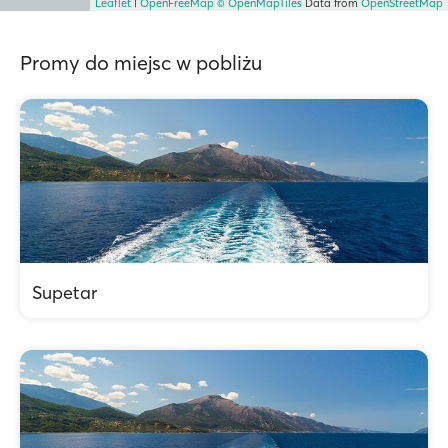
Leaflet
|
OpenFreeMap
© OpenMapTiles
Data from
OpenStreetMap
Promy do miejsc w pobliżu
Supetar