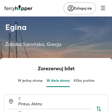
Zaloguj się
Egina
Zatoka Sarońska, Grecja
Zarezerwuj bilet
W jedną stronę
W dwie strony
Kilka portów
Z