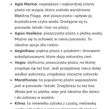
Agia Marina
: największa i najbardziej znana
plaża na wyspie, która została wyróżniona
Błękitną Flagą. Jest piaszczysta i opływa ją
krystalicznie czyta woda. Dostępne są tu
parasole, leżaki i bar na plaży.
Agios Vasileios
: piaszczysta plaża z płytką wodą.
Można się tu schować w cieniu parasola. To
idealna opcja dla rodzin.
Aeginitissa
: piękna plaża z piaskiem i drzewami
eukaliptusowymi, które dają naturalny cień.
Vagia
: idylliczna, piaszczysta plaża, na której
znajduje się też bar. Jeśli przejdziesz nieco dalej
wzdłuż wybrzeża, znajdziesz zaciszne zatoczki.
Marathonas
: ta popularna plaża wyposażona
jest w parasole i leżaki. Znajdziesz tu też bar.
Woda jest tu płytka, więc jest idealna dla dzieci
i do zabawy w wodzie.
Klima
: ta niewielka zatoka z czystą, niebieską
wodą jest jedną z najpopularniejszych plaż na