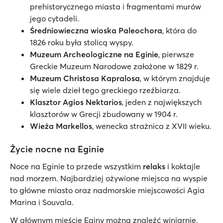
prehistorycznego miasta i fragmentami murów
jego cytadeli.
Średniowieczna wioska Paleochora
, która do
1826 roku była stolicą wyspy.
Muzeum Archeologiczne na Eginie
, pierwsze
Greckie Muzeum Narodowe założone w 1829 r.
Muzeum Christosa Kapralosa
, w którym znajduje
się wiele dzieł tego greckiego rzeźbiarza.
Klasztor Agios Nektarios
, jeden z największych
klasztorów w Grecji zbudowany w 1904 r.
Wieża Markellos
, wenecka strażnica z XVII wieku.
Życie nocne na Eginie
Noce na Eginie to przede wszystkim
relaks
i koktajle
nad morzem. Najbardziej ożywione miejsca na wyspie
to główne miasto oraz nadmorskie miejscowości Agia
Marina i Souvala.
W głównym mieście Eginy można znaleźć winiarnie,