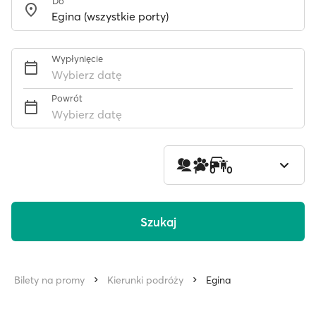
Do
Wypłynięcie
Wybierz datę
Powrót
Wybierz datę
1
0
0
Szukaj
Bilety na promy
Kierunki podróży
Egina