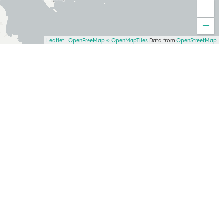
Leaflet
|
OpenFreeMap
© OpenMapTiles
Data from
OpenStreetMap