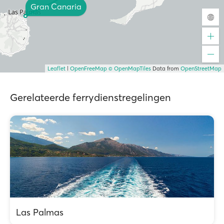
Gran Canaria
Leaflet
|
OpenFreeMap
© OpenMapTiles
Data from
OpenStreetMap
Gerelateerde ferrydienstregelingen
Las Palmas