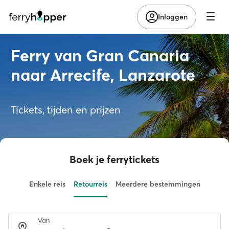
Inloggen
Ferry van Gran Canaria
naar Arrecife, Lanzarote
Tickets, tijden en prijzen
Boek je ferrytickets
Enkele reis
Retourreis
Meerdere bestemmingen
Van