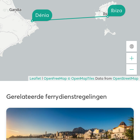
Ibiza
Dénia
Leaflet
|
OpenFreeMap
© OpenMapTiles
Data from
OpenStreetMap
Gerelateerde ferrydienstregelingen