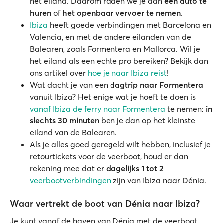
het eiland. Daarom raden we je aan
een auto te
huren
of
het openbaar vervoer te nemen
.
Ibiza
heeft goede verbindingen met Barcelona en
Valencia, en met de andere eilanden van de
Balearen, zoals Formentera en Mallorca. Wil je
het eiland als een echte pro bereiken? Bekijk dan
ons artikel over
hoe je naar Ibiza reist
!
Wat dacht je van een
dagtrip naar Formentera
vanuit Ibiza? Het enige wat je hoeft te doen is
vanaf Ibiza de ferry naar Formentera
te nemen;
in
slechts 30 minuten
ben je dan op het kleinste
eiland van de Balearen.
Als je alles goed geregeld wilt hebben, inclusief je
retourtickets voor de veerboot, houd er dan
rekening mee dat er
dagelijks 1 tot 2
veerbootverbindingen
zijn van Ibiza naar Dénia.
Waar vertrekt de boot van Dénia naar Ibiza?
Je kunt vanaf de
haven
van Dénia met de veerboot