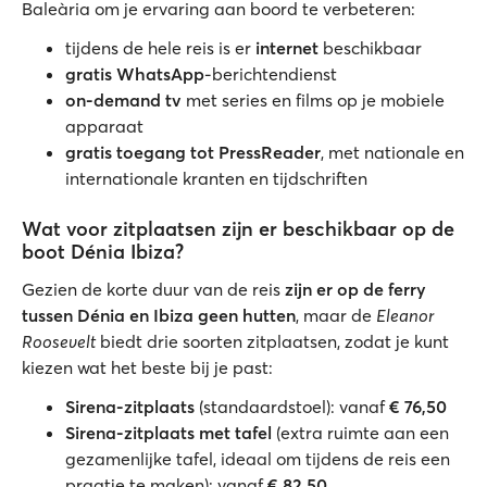
Baleària om je ervaring aan boord te verbeteren:
tijdens de hele reis is er
internet
beschikbaar
gratis WhatsApp
-berichtendienst
on-demand tv
met series en films op je mobiele
apparaat
gratis toegang tot PressReader
, met nationale en
internationale kranten en tijdschriften
Wat voor zitplaatsen zijn er beschikbaar op de
boot Dénia Ibiza?
Gezien de korte duur van de reis
zijn er op de ferry
tussen Dénia en Ibiza geen hutten
, maar de
Eleanor
Roosevelt
biedt drie soorten zitplaatsen, zodat je kunt
kiezen wat het beste bij je past:
Sirena-zitplaats
(standaardstoel): vanaf
€ 76,50
Sirena-zitplaats met tafel
(extra ruimte aan een
gezamenlijke tafel, ideaal om tijdens de reis een
praatje te maken): vanaf
€ 82,50