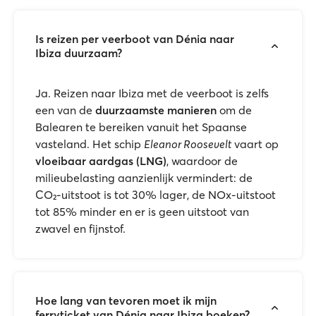
Is reizen per veerboot van Dénia naar
Ibiza duurzaam?
Ja. Reizen naar Ibiza met de veerboot is zelfs
een van de
duurzaamste manieren
om de
Balearen te bereiken vanuit het Spaanse
vasteland. Het schip
Eleanor Roosevelt
vaart op
vloeibaar aardgas (LNG)
, waardoor de
milieubelasting aanzienlijk vermindert: de
CO₂-uitstoot is tot 30% lager, de NOx-uitstoot
tot 85% minder en er is geen uitstoot van
zwavel en fijnstof.
Hoe lang van tevoren moet ik mijn
ferryticket van Dénia naar Ibiza boeken?