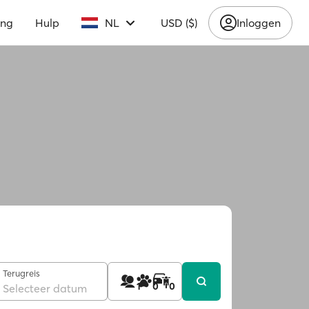
ing
Hulp
NL
USD ($)
Inloggen
Terugreis
1
0
0
Selecteer datum