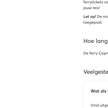
ferrytickets 
jouw reis!
Let op!
De mo
toegepast.
Hoe lang
De ferry Çeşm
Veelgest
Wat als 
Vind uitg