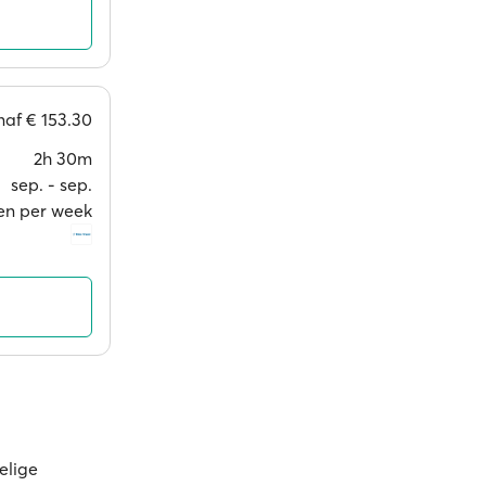
naf
€ 153.30
2h 30m
sep. ‐ sep.
en per week
elige