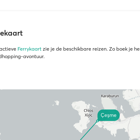
tekaart
ractieve
Ferrykaart
zie je de beschikbare reizen. Zo boek je h
ndhopping-avontuur.
Çeşme