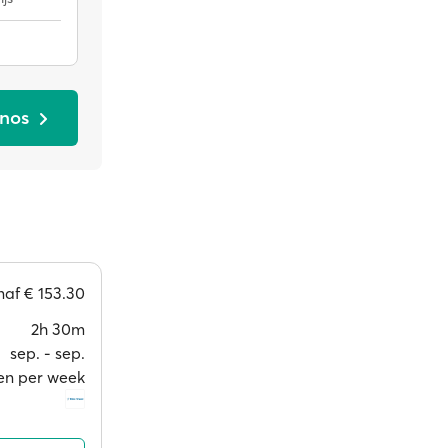
onos
naf
€ 153.30
2h 30m
sep. ‐ sep.
en per week