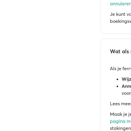
annuleren
Je kunt v
boekingsw
Wat als 
Als je fe
Wijz
Annu
voor
Lees mee
Maak je j
pagina me
stakingen