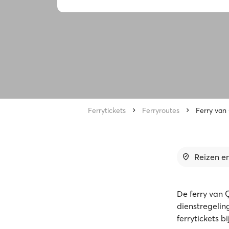
Ferrytickets
Ferryroutes
Ferry van
Reizen en
De ferry van 
dienstregelin
ferrytickets b