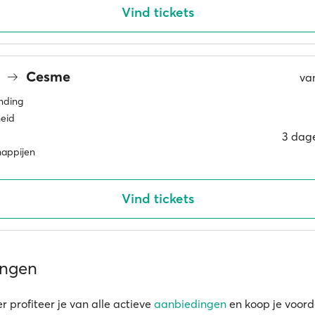
Vind tickets
s
Cesme
va
inding
eid
3 dag
happijen
Vind tickets
ingen
r profiteer je van alle actieve
aanbiedingen
en koop je voord