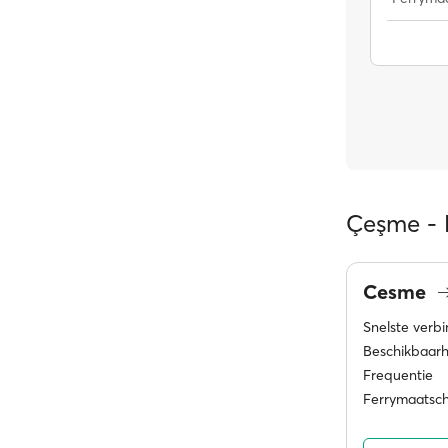
Çeşme - 
Cesme
Snelste verb
Beschikbaarh
Frequentie
Ferrymaatsc