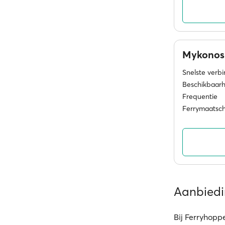
Mykono
Snelste verb
Beschikbaarh
Frequentie
Ferrymaatsc
Aanbied
Bij Ferryhoppe