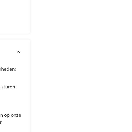
jkheden:
 sturen
an op onze
r