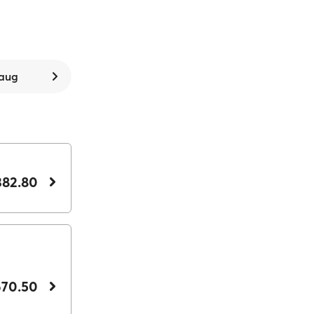
 aug
382.80
670.50