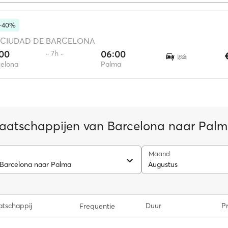
 -40%
CIUDAD DE BARCELONA
:00
06:00
·· 7h ··
celona
Palma
aatschappijen van Barcelona naar Pal
Maand
 Barcelona naar Palma
Augustus
tschappij
Duur
Pr
Frequentie