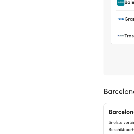
Bale
Gran
Tra
Barcelona
Barcelo
Snelste verb
Beschikbaarh