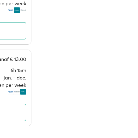
en per week
anaf
€ 13.00
6h 15m
jan. ‐ dec.
en per week