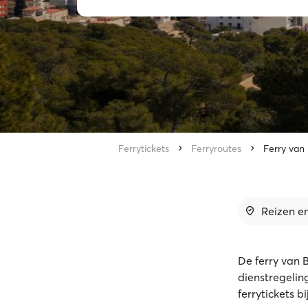
Ferrytickets
Ferryroutes
Ferry van
Reizen en
De ferry van 
dienstregelin
ferrytickets b