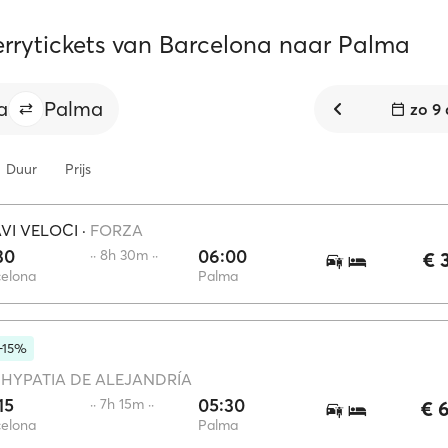
ferrytickets van Barcelona naar Palma
a
Palma
zo 9
Duur
Prijs
VI VELOCI
·
FORZA
30
06:00
·· 8h 30m ··
€ 
celona
Palma
-15%
·
HYPATIA DE ALEJANDRÍA
15
05:30
·· 7h 15m ··
€ 
celona
Palma