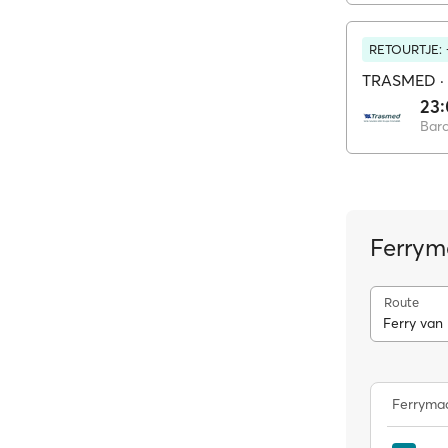
RETOURTJE:
TRASMED
·
23
Bar
Ferrym
Route
Ferry van
Ferrymaa