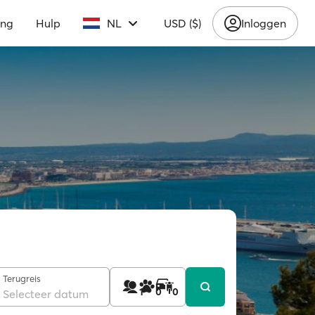
ing
Hulp
NL
USD ($)
Inloggen
Terugreis
1
0
0
Selecteer datum