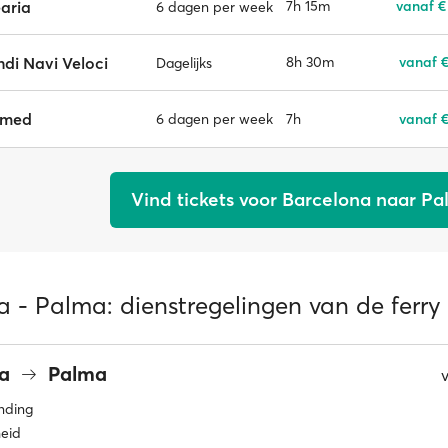
aria
7h 15m
vanaf €
6 dagen per week
di Navi Veloci
8h 30m
vanaf €
Dagelijks
smed
7h
vanaf €
6 dagen per week
Vind tickets voor Barcelona naar P
 - Palma: dienstregelingen van de ferry
na
Palma
inding
eid