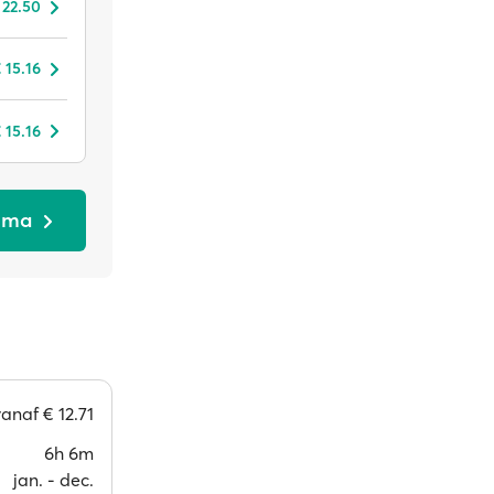
 22.50
 15.16
 15.16
alma
vanaf
€ 12.71
6h 6m
jan. ‐ dec.