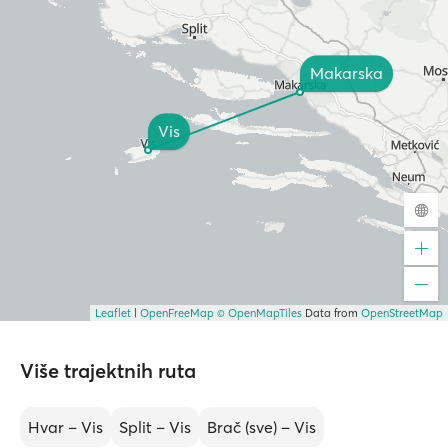
Makarska
Vis
Leaflet
|
OpenFreeMap
© OpenMapTiles
Data from
OpenStreetMap
Više trajektnih ruta
Hvar – Vis
Split – Vis
Brač (sve) – Vis