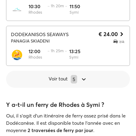
10:30
·· 1h 20m ··
11:50
Rhodes
Symi
€ 24.00
DODEKANISOS SEAWAYS
PANAGIA SKIADENI
12:00
·· 1h 25m ··
13:25
Rhodes
Symi
Voir tout
5
Y a-t-il un ferry de Rhodes à Symi ?
Oui, il s'agit d'un itinéraire de ferry assez prisé dans le
Dodécanèse. Il est disponible toute l’année avec en
moyenne
2 traversées de ferry par jour
.