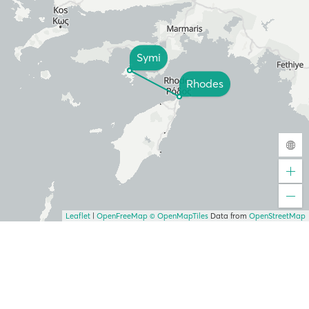
Symi
Rhodes
Leaflet
|
OpenFreeMap
© OpenMapTiles
Data from
OpenStreetMap