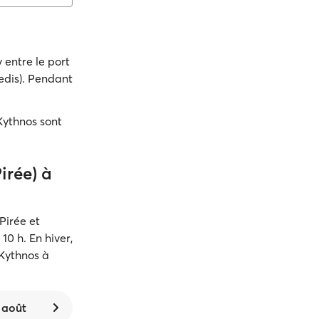
 entre le port
edis). Pendant
Kythnos sont
irée) à
Pirée et
10 h. En hiver,
 Kythnos à
0 août