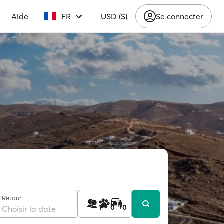
Aide
FR
USD ($)
Se connecter
Retour
1
0
0
Choisir la date