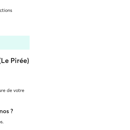
uctions
(Le Pirée)
ure de votre
hnos ?
os.