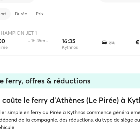
art
Durée
Prix
HAMPION JET 1
00
16:35
·· 1h 35m ··
€
irée
Kythnos
de ferry, offres & réductions
oûte le ferry d'Athènes (Le Pirée) à Kyt
aller simple en ferry du Pirée à Kythnos commence généralem
t dépend de la compagnie, des réductions, du type de siège ou
hicule.