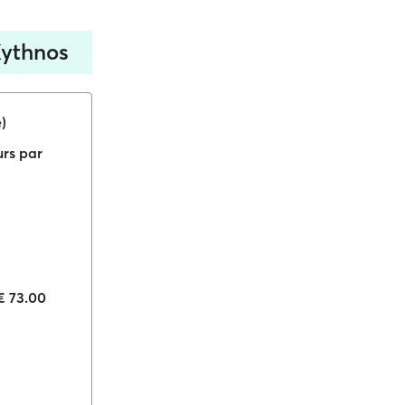
Kythnos
)
urs par
 € 73.00