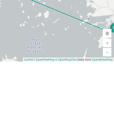
Leaflet
|
OpenFreeMap
© OpenMapTiles
Data from
OpenStreetMap