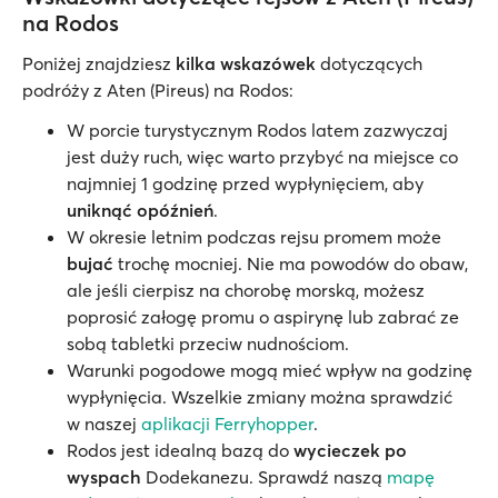
na Rodos
Poniżej znajdziesz
kilka wskazówek
dotyczących
podróży z Aten (Pireus) na Rodos:
W porcie turystycznym Rodos latem zazwyczaj
jest duży ruch, więc warto przybyć na miejsce co
najmniej 1 godzinę przed wypłynięciem, aby
uniknąć opóźnień
.
W okresie letnim podczas rejsu promem może
bujać
trochę mocniej. Nie ma powodów do obaw,
ale jeśli cierpisz na chorobę morską, możesz
poprosić załogę promu o aspirynę lub zabrać ze
sobą tabletki przeciw nudnościom.
Warunki pogodowe mogą mieć wpływ na godzinę
wypłynięcia. Wszelkie zmiany można sprawdzić
w naszej
aplikacji Ferryhopper
.
Rodos jest idealną bazą do
wycieczek po
wyspach
Dodekanezu. Sprawdź naszą
mapę