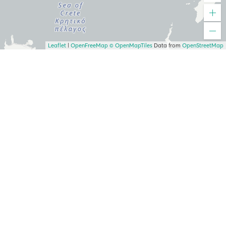
Leaflet
|
OpenFreeMap
© OpenMapTiles
Data from
OpenStreetMap