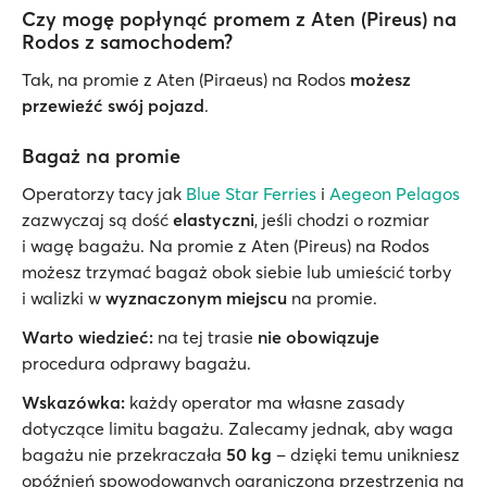
Czy mogę popłynąć promem z Aten (Pireus) na
Rodos z samochodem?
Tak, na promie z Aten (Piraeus) na Rodos
możesz
przewieźć swój pojazd
.
Bagaż na promie
Operatorzy tacy jak
Blue Star Ferries
i
Aegeon Pelagos
zazwyczaj są dość
elastyczni
, jeśli chodzi o rozmiar
i wagę bagażu. Na promie z Aten (Pireus) na Rodos
możesz trzymać bagaż obok siebie lub umieścić torby
i walizki w
wyznaczonym miejscu
na promie.
Warto wiedzieć:
na tej trasie
nie obowiązuje
procedura odprawy bagażu.
Wskazówka:
każdy operator ma własne zasady
dotyczące limitu bagażu. Zalecamy jednak, aby waga
bagażu nie przekraczała
50 kg
– dzięki temu unikniesz
opóźnień spowodowanych ograniczoną przestrzenią na