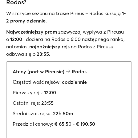
Rodos?
W szczycie sezonu na trasie Pireus – Rodos kursują
1-
2 promy dziennie
.
Najwcześniejszy prom
zazwyczaj wypływa z Pireusu
o
12:00
i dociera na Rodos o 6:00 następnego ranka,
natomiast
najpóźniejszy rejs
na Rodos z Pireusu
odbywa się o
23:55
.
Ateny (port w Pireusie)
Rodos
Częstotliwość rejsów:
codziennie
Pierwszy rejs:
12:00
Ostatni rejs:
23:55
Średni czas rejsu:
22h 50m
Przedział cenowy:
€ 65.50 - € 190.50