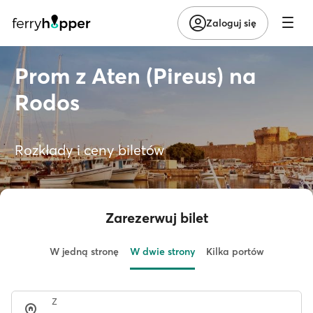
Zaloguj się
Prom z Aten (Pireus) na
Rodos
Rozkłady i ceny biletów
Zarezerwuj bilet
W jedną stronę
W dwie strony
Kilka portów
Z