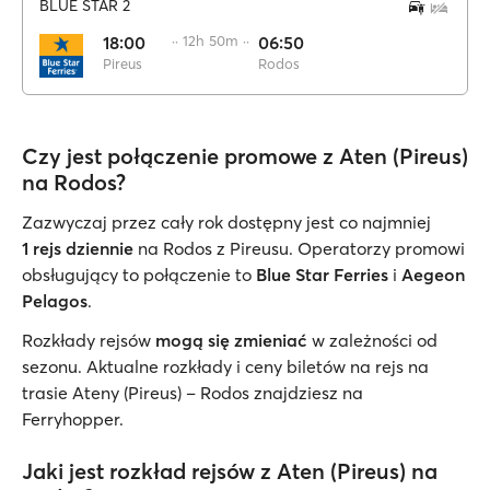
BLUE STAR 2
18:00
·· 12h 50m ··
06:50
Pireus
Rodos
Czy jest połączenie promowe z Aten (Pireus)
na Rodos?
Zazwyczaj przez cały rok dostępny jest co najmniej
1 rejs dziennie
na Rodos z Pireusu. Operatorzy promowi
obsługujący to połączenie to
Blue Star Ferries
i
Aegeon
Pelagos
.
Rozkłady rejsów
mogą się zmieniać
w zależności od
sezonu. Aktualne rozkłady i ceny biletów na rejs na
trasie Ateny (Pireus) – Rodos znajdziesz na
Ferryhopper.
Jaki jest rozkład rejsów z Aten (Pireus) na