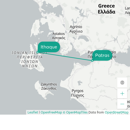
Ithaque
Patras
Leaflet
|
OpenFreeMap
© OpenMapTiles
Data from
OpenStreetMap