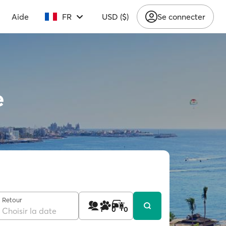
Aide
FR
USD ($)
Se connecter
e
Retour
1
0
0
Choisir la date