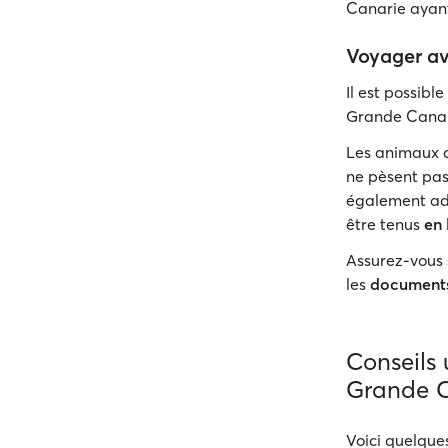
Canarie ayant
Voyager a
Il est possibl
Grande Canar
Les animaux d
ne pèsent pas 
également adm
être tenus
en 
Assurez-vous 
les
documents
Conseils 
Grande C
Voici quelqu