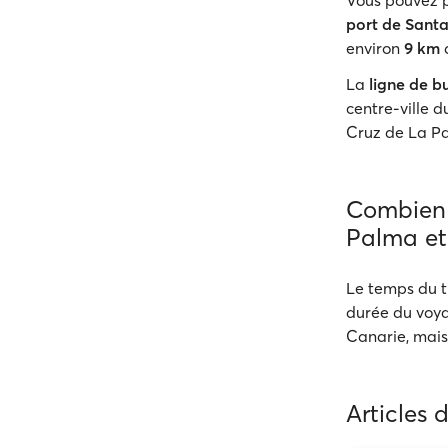
Vous pouvez p
port de Sant
environ
9 km
d
La
ligne de b
centre-ville 
Cruz de La Pal
Combien d
Palma et
Le temps du t
durée du voya
Canarie, mais 
Articles 