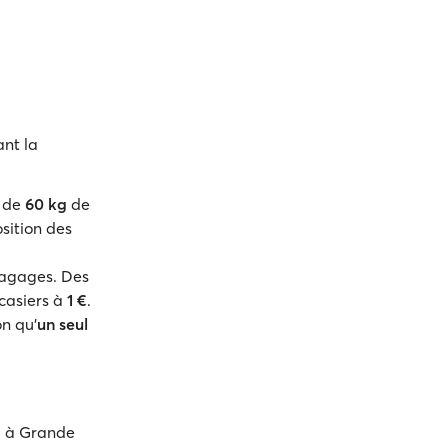
nt la
m de
60 kg
de
sition des
agages. Des
 casiers à
1 €
.
on qu'
un seul
a à Grande