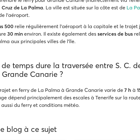
rendre le ferry pour Grande Canarie (indirectement via Teneri
a Cruz de La Palma
. La ville est située sur la côte est de
La P
e l'aéroport.
us 500
relie régulièrement l'aéroport à la capitale et le trajet
dure
30 min
environ. Il existe également des
services de bus
re
ma aux principales villes de l'île.
e temps dure la traversée entre S. C. d
 Grande Canarie ?
rajet en ferry de La Palma à Grande Canarie varie de
7 h
à
1
ge dépend principalement des escales à Tenerife sur la rout
aussi du ferry et conditions météo.
de blog à ce sujet