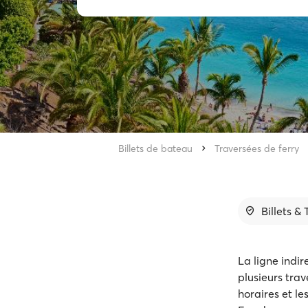
Billets de bateau
Traversées de ferry
Billets &
La ligne indi
plusieurs trav
horaires et le