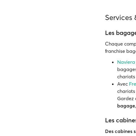
Services
Les bagages
Chaque compag
franchise bag
Naviera
bagages,
chariots
Avec
Fre
chariots
Gardez à
bagage
Les cabine
Des cabines s