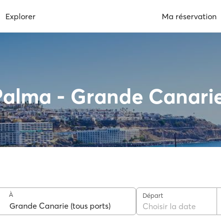
Explorer
Ma réservation
a Palma - Grande Canari
À
Départ
Choisir la date