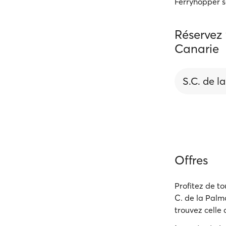
Ferryhopper s
Réservez 
Canarie
S.C. de l
Offres
Profitez de to
C. de la Palma
trouvez celle q