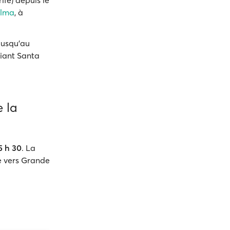
fe) depuis le
alma
, à
 jusqu'au
liant Santa
e la
5 h 30
. La
e vers Grande