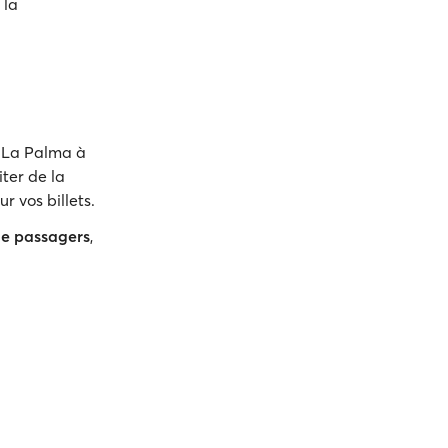
 la
e La Palma à
ter de la
r vos billets.
de passagers
,