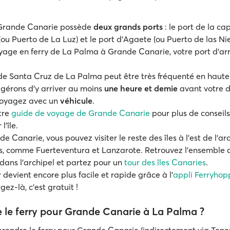
e Grande Canarie possède
deux grands ports
: le port de la ca
ou Puerto de La Luz) et le port d'Agaete (ou Puerto de las Ni
yage en ferry de La Palma à Grande Canarie, votre port d’arr
de Santa Cruz de La Palma peut être très fréquenté en haute
gérons d'y arriver au moins
une heure et demie
avant votre d
 voyagez avec un
véhicule
.
tre
guide de voyage de Grande Canarie
pour plus de conseils 
 l'île.
e Canarie, vous pouvez visiter le reste des îles à l’est de l’ar
, comme Fuerteventura et Lanzarote. Retrouvez l’ensemble de
 dans l’archipel et partez pour un
tour des îles Canaries
.
 devient encore plus facile et rapide grâce à l'
appli Ferryhop
gez-là, c’est gratuit !
 le ferry pour Grande Canarie à La Palma ?