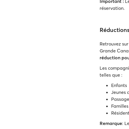
Important :
Le
réservation.
Réduction
Retrouvez sur
Grande Canari
réduction pour
Les compagnie
telles que :
Enfants
Jeunes 
Passager
Famille
Résident
Remarque
: L