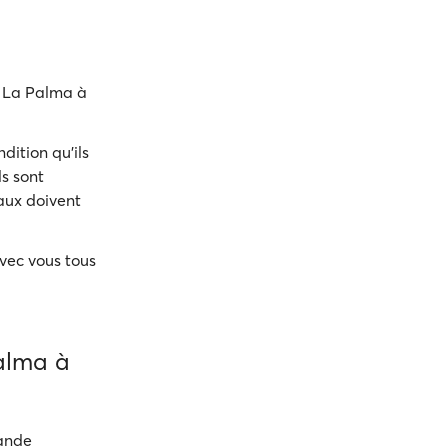
e La Palma à
ition qu'ils
Ils sont
aux doivent
avec vous tous
Palma à
rande