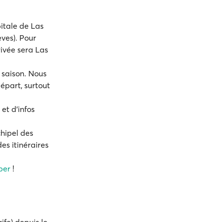
pitale de Las
eves). Pour
ivée sera Las
 saison. Nous
épart, surtout
et d'infos
chipel des
s itinéraires
per
!