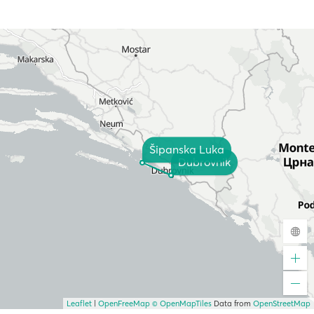
Šipanska Luka
Dubrovnik
Leaflet
|
OpenFreeMap
© OpenMapTiles
Data from
OpenStreetMap