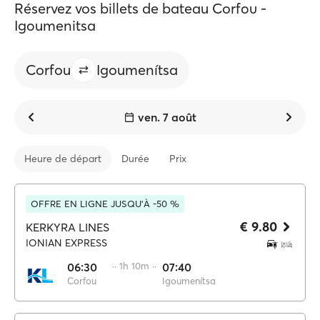
Réservez vos billets de bateau Corfου -
Igοumenitsa
Corfou
Igoumenítsa
ven. 7 août
Heure de départ
Durée
Prix
OFFRE EN LIGNE JUSQU'À -50 %
€ 9.80
KERKYRA LINES
IONIAN EXPRESS
06:30
·· 1h 10m ··
07:40
Corfou
Igoumenítsa