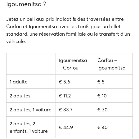
Igοumenitsa ?
Jetez un oeil aux prix indicatifs des traversées entre
Corfου et Igοumenitsa avec les tarifs pour un billet
standard, une réservation familiale ou le transfert d'un
véhicule.
Igoumenítsa
Corfou –
– Corfou
Igoumenítsa
1 adulte
€ 5.6
€ 5
2 adultes
€ 11.2
€ 10
2 adultes, 1 voiture
€ 33.7
€ 30
2 adultes, 2
€ 44.9
€ 40
enfants, 1 voiture