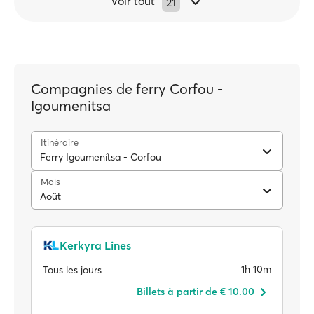
Voir tout
21
Compagnies de ferry Corfου -
Igοumenitsa
Itinéraire
Ferry Igoumenítsa - Corfou
Mois
Août
Kerkyra Lines
1h 10m
Tous les jours
Billets à partir de € 10.00