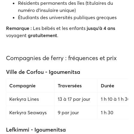
Résidents permanents des îles (titulaires du
numéro d'insulaire unique)
Étudiants des universités publiques grecques
Remarque :
Les bébés et les enfants
jusqu'à 4 ans
voyagent
gratuitement
.
Compagnies de ferry : fréquences et prix
Ville de Corfou - Igoumenitsa
Compagnie
Traversées
Durée
Kerkyra Lines
13 à 17 par jour
1 h 10 à 1 h 30
Kerkyra Seaways
9 par jour
1 h 30
Lefkimmi - Igoumenitsa