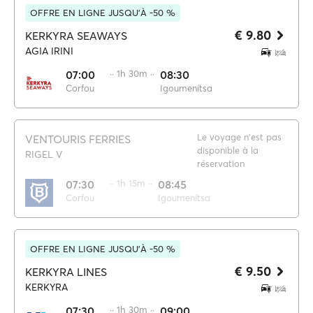
OFFRE EN LIGNE JUSQU'À -50 %
€ 9.80
KERKYRA SEAWAYS
AGIA IRINI
07:00
·· 1h 30m ··
08:30
Corfou
Igoumenítsa
Le voyage n'est pas
VENTOURIS FERRIES
disponible à la
RIGEL V
réservation
07:30
·· 1h 15m ··
08:45
Corfou
Igoumenítsa
OFFRE EN LIGNE JUSQU'À -50 %
€ 9.50
KERKYRA LINES
KERKYRA
07:30
·· 1h 30m ··
09:00