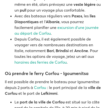
même en été, alors prévoyez une
veste légère
ou
un
pull
pour un voyage plus confortable.
Avec des bateaux réguliers vers
Paxos
, les
îles
Diapontiques
et l'
Albanie
, vous pourrez
facilement planifier une
excursion d'une journée
au départ de Corfou
.
Depuis Corfou, il est également possible de
voyager vers de nombreuses destinations en
Italie, notamment
Bari
,
Brindisi
et
Ancône
. Pour
toutes les options de voyage, jetez un œil aux
horaires des ferries de Corfou
.
Où prendre le ferry Corfou - Igoumenitsa
Il est possible de prendre le bateau pour Igoumenitsa
depuis 2 ports à
Corfou
: le port principal de la
ville de
Corfou
et le port de
Lefkimmi
.
Le
port de la ville de Corfou
est situé sur la côte
nord de la capitale de l'île, à 20 min à pied de la