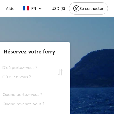
Aide
FR
USD ($)
Se connecter
Réservez votre ferry
D'où partez-vous ?
Où allez-vous ?
Quand partez-vous ?
Quand revenez-vous ?