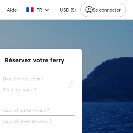
Aide
FR
USD ($)
Se connecter
Réservez votre ferry
D'où partez-vous ?
Où allez-vous ?
Quand partez-vous ?
Quand revenez-vous ?