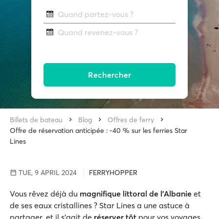
Quand partez-vous ?
Quand revenez-vous ?
Rechercher
Billets de bateau
Blog
Offres de ferry
Offre de réservation anticipée : -40 % sur les ferries Star
Lines
TUE, 9 APRIL 2024
FERRYHOPPER
Vous rêvez déjà du
magnifique littoral de l'Albanie
et
de ses eaux cristallines ? Star Lines a une astuce à
partager, et il s'agit de
réserver tôt
pour vos voyages