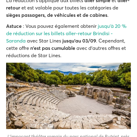
La réduction s'applique aux billets
aller simple
et
aller-
retour
et est valable pour toutes les catégories de
sièges passagers, de véhicules et de cabines
.
Astuce
: Vous pouvez également obtenir
jusqu'à 20 %
de réduction sur les billets aller-retour Brindisi -
Saranda
avec Star Lines
jusqu'au 03/09
. Cependant,
cette offre
n'est pas cumulable
avec d'autres offres et
réductions de Star Lines.
L'imposant théâtre romain du parc national de Butrint, près