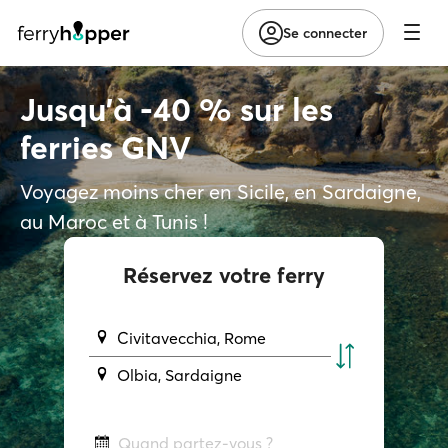
Se connecter
Jusqu'à -40 % sur les
ferries GNV
Voyagez moins cher en Sicile, en Sardaigne,
au Maroc et à Tunis !
Réservez votre ferry
Civitavecchia, Rome
Olbia, Sardaigne
Quand partez-vous ?