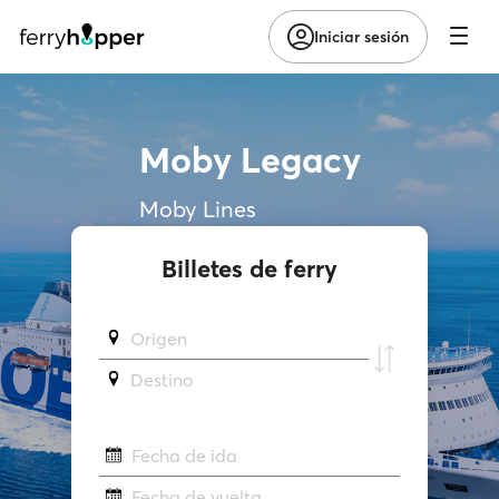
Iniciar sesión
Moby Legacy
Moby Lines
Billetes de ferry
Origen
Destino
Fecha de ida
Fecha de vuelta