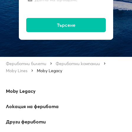
Търсене
Фериботни билети
Фериботни компании
Moby Lines
Moby Legacy
Moby Legacy
Локация на ферибота
Други фериботи