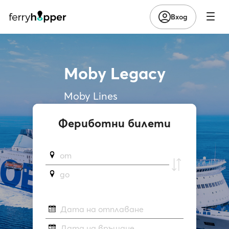
Вход
Moby Legacy
Moby Lines
Фериботни билети
от
до
Дата на отплаване
Дата на връщане