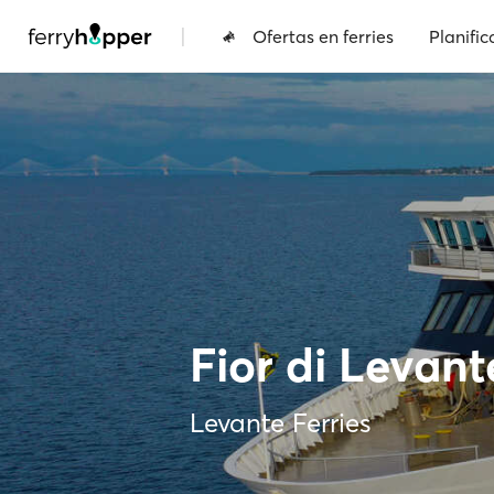
|
Ofertas en ferries
Planific
Fior di Levant
Levante Ferries