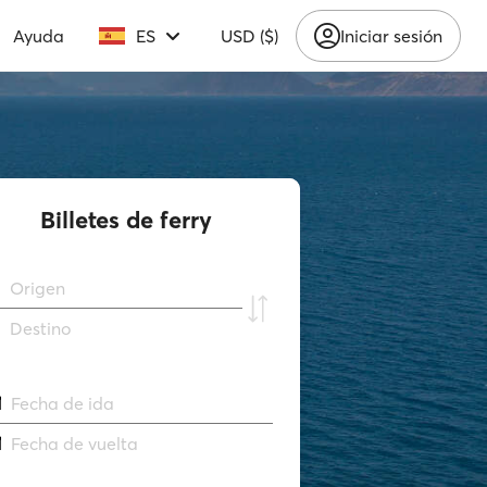
Ayuda
ES
USD ($)
Iniciar sesión
Billetes de ferry
Origen
Destino
Fecha de ida
Fecha de vuelta