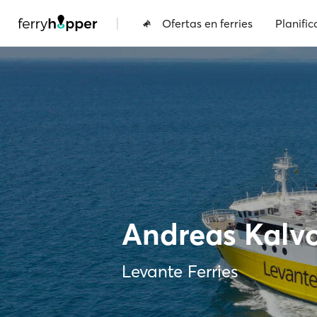
|
Ofertas en ferries
Planific
Andreas Kalv
Levante Ferries