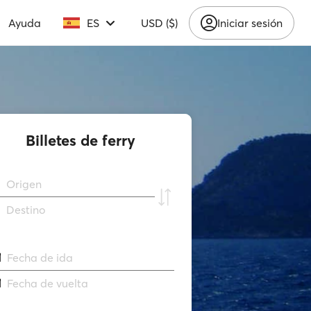
Ayuda
ES
USD ($)
Iniciar sesión
Billetes de ferry
Origen
Destino
Fecha de ida
Fecha de vuelta