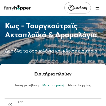
Σύνδεση
Κως - Τουργκούτρεϊς
Ακτοπλοϊκά & Δρομολόγια
Δες όλα τα δρομολόγια και κλείσε εισιτήρια
Εισιτήρια πλοίων
Απλή μετάβαση
Με επιστροφή
Island hopping
Από