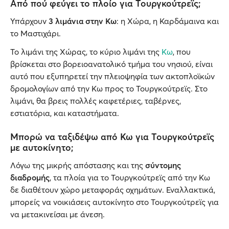
Από πού φεύγει το πλοίο για Τουργκούτρεϊς;
Υπάρχουν
3 λιμάνια στην Κω
: η Χώρα, η Καρδάμαινα και
το Μαστιχάρι.
Το λιμάνι της Χώρας, το κύριο λιμάνι της
Κω
, που
βρίσκεται στο βορειοανατολικό τμήμα του νησιού, είναι
αυτό που εξυπηρετεί την πλειοψηφία των ακτοπλοϊκών
δρομολογίων από την Κω προς το Τουργκούτρεϊς. Στο
λιμάνι, θα βρεις πολλές καφετέριες, ταβέρνες,
εστιατόρια, και καταστήματα.
Μπορώ να ταξιδέψω από Κω για Τουργκούτρεϊς
με αυτοκίνητο;
Λόγω της μικρής απόστασης και της
σύντομης
διαδρομής
, τα πλοία για το Τουργκούτρεϊς από την Κω
δε διαθέτουν χώρο μεταφοράς οχημάτων. Εναλλακτικά,
μπορείς να νοικιάσεις αυτοκίνητο στο Τουργκούτρεϊς για
να μετακινείσαι με άνεση.