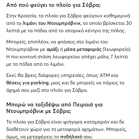
Από πού φεύγει το πλοίο για Σόβρα;
Στην Κροατία, τα πλοία για Σόβρα φεύγουν καθημερινά
από το
λιμάνι του Ντουμπρόβνικ
, το οποίο βρίσκεται 30
λεπτά με τα πόδια από το ιστορικό κέντρο της πόλης.
Μπορείς, επιπλέον, να φτάσεις στο λιμάνι του
Ντουμπρόβνικ με
αμάξι
ή
μέσα μεταφοράς
(λεωφορείο).
Η πιο κοντινή στάση λεωφορείου απέχει μόλις 7 λεπτά
με τα πόδια από το λιμάνι.
Εκεί, θα βρεις διάφορες υπηρεσίες, όπως ATM και
θέσεις για parking
, μιας και δε μπορείς να πάρεις το
όχημά σου μαζί στο πλοίο για Σόβρα.
Μπορώ να ταξιδέψω από Πειραιά για
Ντουμπρόβνικ με Σόβρα;
Τα πλοία για Σόβρα είναι γρήγορα καταμαράν και δε
διαθέτουν χώρο για τη μεταφορά οχημάτων. Μπορείς,
όμως, να μεταφέρεις το
ποδήλατό
σου.