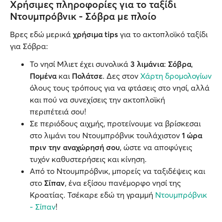
Χρήσιμες πληροφορίες για το ταξίδι
Ντουμπρόβνικ - Σόβρα με πλοίο
Βρες εδώ μερικά
χρήσιμα
tips
για το ακτοπλοϊκό ταξίδι
για Σόβρα:
Το νησί Μλιετ έχει συνολικά
3 λιμάνια
:
Σόβρα
,
Πομένα
και
Πολάτσε
. Δες στον
Χάρτη δρομολογίων
όλους τους τρόπους για να φτάσεις στο νησί, αλλά
και πού να συνεχίσεις την ακτοπλοϊκή
περιπέτειά σου!
Σε περιόδους αιχμής, προτείνουμε να βρίσκεσαι
στο λιμάνι του Ντουμπρόβνικ τουλάχιστον
1 ώρα
πριν την αναχώρησή σου
, ώστε να αποφύγεις
τυχόν καθυστερήσεις και κίνηση.
Από το Ντουμπρόβνικ, μπορείς να ταξιδέψεις και
στο
Σίπαν
, ένα εξίσου πανέμορφο νησί της
Κροατίας. Τσέκαρε εδώ τη γραμμή
Ντουμπρόβνικ
- Σίπαν
!