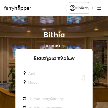
Σύνδεση
Bithia
Tirrenia
Εισιτήρια πλοίων
Από
Προς
Ημ/νία αναχώρησης
Ημ/νία επιστροφής