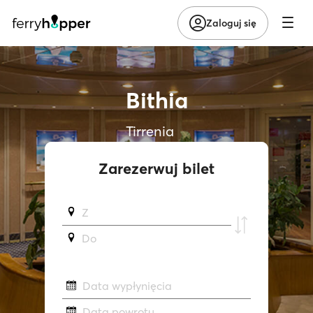
Zaloguj się
Bithia
Tirrenia
Zarezerwuj bilet
Z
Do
Data wypłynięcia
Data powrotu