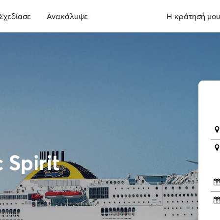
Σχεδίασε
Ανακάλυψε
Η κράτησή μο
 Spirit