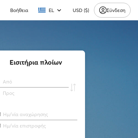
υ
Βοήθεια
EL
USD ($)
Σύνδεση
Εισιτήρια πλοίων
Από
Προς
Ημ/νία αναχώρησης
Ημ/νία επιστροφής