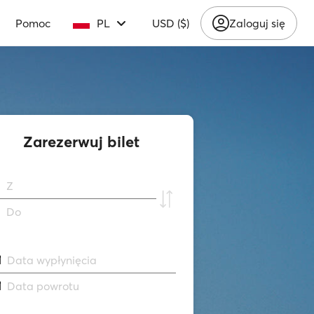
Pomoc
PL
USD ($)
Zaloguj się
Zarezerwuj bilet
Z
Do
Data wypłynięcia
Data powrotu