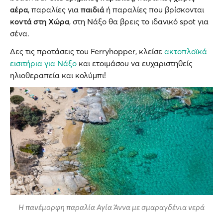
αέρα
, παραλίες για
παιδιά
ή παραλίες που βρίσκονται
κοντά στη Χώρα
, στη Νάξο θα βρεις το ιδανικό spot για
σένα.
Δες τις προτάσεις του Ferryhopper, κλείσε
ακτοπλοϊκά
εισιτήρια για Νάξο
και ετοιμάσου να ευχαριστηθείς
ηλιοθεραπεία και κολύμπι!
Η πανέμορφη παραλία Αγία Άννα με σμαραγδένια νερά