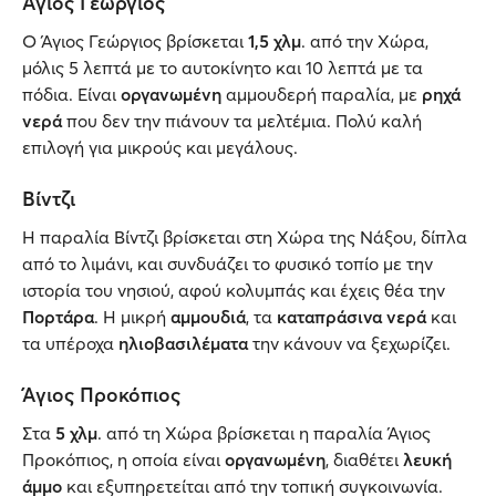
Άγιος Γεώργιος
Ο Άγιος Γεώργιος βρίσκεται
1,5 χλμ
. από την Χώρα,
μόλις 5 λεπτά με το αυτοκίνητο και 10 λεπτά με τα
πόδια. Είναι
οργανωμένη
αμμουδερή παραλία, με
ρηχά
νερά
που δεν την πιάνουν τα μελτέμια. Πολύ καλή
επιλογή για μικρούς και μεγάλους.
Βίντζι
Η παραλία Βίντζι βρίσκεται στη Χώρα της Νάξου, δίπλα
από το λιμάνι, και συνδυάζει το φυσικό τοπίο με την
ιστορία του νησιού, αφού κολυμπάς και έχεις θέα την
Πορτάρα
. Η μικρή
αμμουδιά
, τα
καταπράσινα νερά
και
τα υπέροχα
ηλιοβασιλέματα
την κάνουν να ξεχωρίζει.
Άγιος Προκόπιος
Στα
5 χλμ
. από τη Χώρα βρίσκεται η παραλία Άγιος
Προκόπιος, η οποία είναι
οργανωμένη
, διαθέτει
λευκή
άμμο
και εξυπηρετείται από την τοπική συγκοινωνία.