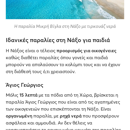
Η παραλία Μικρή Βίγλα στη Νάξο με τιρκουάζ νερά
Ιδανικές παραλίες στη Νάξο για παιδιά
Η Νάξος είναι ο τέλειος
προορισμός για οικογένειες
καθώς διαθέτει παραλίες όπου γονείς και παιδιά
μπορούν να απολαύσουν το κολύμπι τους και να έχουν
στη διάθεσή τους ό,τι χρειαστούν.
Άγιος Γεώργιος
Μόλις
15 λεπτά
με τα πόδια από τη Χώρα, βρίσκεται η
παραλία Άγιος Γεώργιος που είναι από τις αγαπημένες
των οικογενειών που επισκέπτονται τη Νάξο. Είναι
οργανωμένη
παραλία, με
ρηχά νερά
που προσφέρουν
ασφάλεια και αμμουδιά. Αν δεν θέλεις να
χρησιμοποιήσεις το οργανωμένο κομμάτι της παραλίας