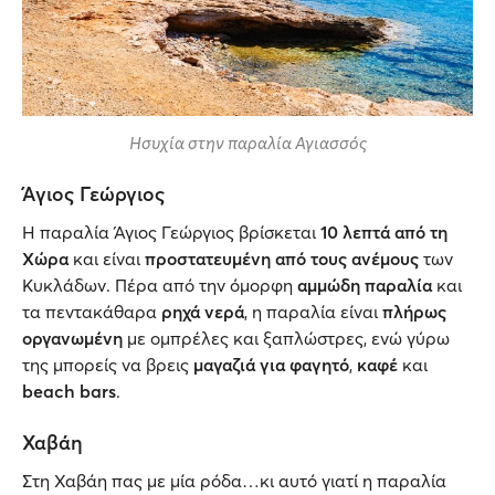
Ησυχία στην παραλία Αγιασσός
Άγιος Γεώργιος
Η παραλία Άγιος Γεώργιος βρίσκεται
10 λεπτά από τη
Χώρα
και είναι
προστατευμένη από τους ανέμους
των
Κυκλάδων. Πέρα από την όμορφη
αμμώδη παραλία
και
τα πεντακάθαρα
ρηχά νερά
, η παραλία είναι
πλήρως
οργανωμένη
με ομπρέλες και ξαπλώστρες, ενώ γύρω
της μπορείς να βρεις
μαγαζιά για φαγητό
,
καφέ
και
beach bars
.
Χαβάη
Στη Χαβάη πας με μία ρόδα…κι αυτό γιατί η παραλία