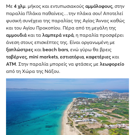
Με
4 χλμ
. μήκος και εντυπωσιακούς
αμμόλοφους
, στην
παραλία Πλάκα παθαίνεις…την πλάκα σου! Αποτελεί
φυσική συνέχεια της παραλίας της Αγίας Άννας καθώς
και του Αγίου Προκοπίου. Πέρα από τη μεγάλη της
αμμουδιά
και τα
λαμπερά νερά
, η παραλία προσφέρει
άνεση στους επισκέπτες της. Είναι οργανωμένη με
ξαπλώστρες
και
beach bars
, ενώ γύρω θα βρεις
ταβέρνες
,
mini markets
,
εστιατόρια
,
καφετέριες
και
ATM
. Στην παραλία μπορείς να φτάσεις με
λεωφορείο
από τη Χώρα της Νάξου.