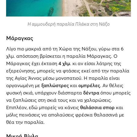
Η αμμουδερή παραλία Πλάκα στη Νάξο
Μάραγκας
Λίγο πιο μακριά από τη Χώρα της Νάξου, γύρω στα 6
χλμ. απόσταση βρίσκεται η παραλία Μάραγκας. Ο
Μάραγκας έχει έκταση
4 χλμ
. κι αν είσαι λάτρης της
εξερεύνησης, μπορείς να φτάσεις εκεί από την παραλία
της Αγίας Άννας μέσω μονοπατιού. Η παραλία είναι
οργανωμένη με
ξαπλώστρες
και
ομπρέλες
. Αν θέλεις
φυσική σκιά, υπάρχουν διάσπαρτα
δέντρα
όπου μπορείς
να ξαπλώσεις στη σκιά τους και να χαλαρώσεις.
Επιπλέον, εδώ μπορείς να κάνεις
θαλάσσια σπορ
και
μόλις πεινάσεις να απολαύσεις φρέσκα θαλασσινά με
θέα την παραλία.
Μικρή Βίγλα