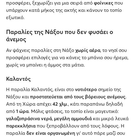
προσφέρει, ξεχωρίζει για μια σειρά από
φοίνικες
που
υπάρχουν κατά μήκος της ακτής και κάνουν το τοπίο
εξωτικό.
Παραλίες της Νάξου που δεν φυσάει ο
άνεμος
Αν ψάχνεις παραλίες στη Νάξο
χωρίς αέρα
, το νησί σου
προσφέρει επιλογές για να κάνεις το μπάνιο σου ήρεμα,
χωρίς να μπαίνει η άμμος στα μάτια.
Καλαντός
Η παραλία Καλαντός, είναι στο
νοτιότερο
σημείο της
Νάξου και
προστατεύεται από τους βόρειους ανέμους
.
Από τη Χώρα απέχει
42 χλμ
., κάτι παραπάνω δηλαδή
από
1 ώρα
. Μόλις φτάσεις, το τοπίο είναι μαγευτικό:
γαλαζοπράσινα νερά
,
μεγάλη αμμουδιά
και μικρά λευκά
παρεκκλήσια
που ξεπροβάλλουν από τους λόφους. Η
παραλία
δεν είναι οργανωμένη
γι’ αυτό πάρε μαζί σου