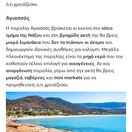
ό,τι χρειάζεσαι.
Αγιασσός
Η παραλία Αγιασσός βρίσκεται κι εκείνη στο
νότιο
τμήμα της Νάξου
και στη
βραχώδη ακτή
της θα βρεις
μικρά λιμανάκια
που
δεν τα πιάνουν οι άνεμοι
και
δημιουργούν ιδανικές συνθήκες για κολύμπι. Μεγάλο
πλεονέκτημα της παραλίας είναι τα
ρηχά νερά
που την
καθιστούν τέλεια επιλογή για
οικογένειες
. Αν και
ανοργάνωτη
παραλία, γύρω από την ακτή θα βρεις
μαγαζιά
,
ταβέρνες
και
mini markets
για να
προμηθευτείς ό,τι χρειάζεσαι.