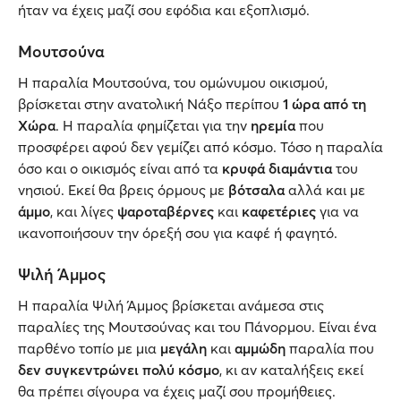
ήταν να έχεις μαζί σου εφόδια και εξοπλισμό.
Μουτσούνα
Η παραλία Μουτσούνα, του ομώνυμου οικισμού,
βρίσκεται στην ανατολική Νάξο περίπου
1 ώρα από τη
Χώρα
. Η παραλία φημίζεται για την
ηρεμία
που
προσφέρει αφού δεν γεμίζει από κόσμο. Τόσο η παραλία
όσο και ο οικισμός είναι από τα
κρυφά διαμάντια
του
νησιού. Εκεί θα βρεις όρμους με
βότσαλα
αλλά και με
άμμο
, και λίγες
ψαροταβέρνες
και
καφετέριες
για να
ικανοποιήσουν την όρεξή σου για καφέ ή φαγητό.
Ψιλή Άμμος
Η παραλία Ψιλή Άμμος βρίσκεται ανάμεσα στις
παραλίες της Μουτσούνας και του Πάνορμου. Είναι ένα
παρθένο τοπίο με μια
μεγάλη
και
αμμώδη
παραλία που
δεν συγκεντρώνει πολύ κόσμο
, κι αν καταλήξεις εκεί
θα πρέπει σίγουρα να έχεις μαζί σου προμήθειες.