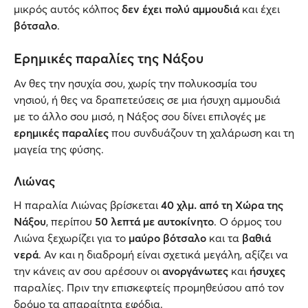
μικρός αυτός κόλπος
δεν έχει πολύ αμμουδιά
και έχει
βότσαλο
.
Ερημικές παραλίες της Νάξου
Αν θες την ησυχία σου, χωρίς την πολυκοσμία του
νησιού, ή θες να δραπετεύσεις σε μια ήσυχη αμμουδιά
με το άλλο σου μισό, η Νάξος σου δίνει επιλογές με
ερημικές παραλίες
που συνδυάζουν τη χαλάρωση και τη
μαγεία της φύσης.
Λιώνας
Η παραλία Λιώνας βρίσκεται
40 χλμ. από τη Χώρα της
Νάξου
, περίπου
50 λεπτά με αυτοκίνητο
. Ο όρμος του
Λιώνα ξεχωρίζει για το
μαύρο βότσαλο
και τα
βαθιά
νερά
. Αν και η διαδρομή είναι σχετικά μεγάλη, αξίζει να
την κάνεις αν σου αρέσουν οι
ανοργάνωτες
και
ήσυχες
παραλίες. Πριν την επισκεφτείς προμηθεύσου από τον
δρόμο τα απαραίτητα εφόδια.