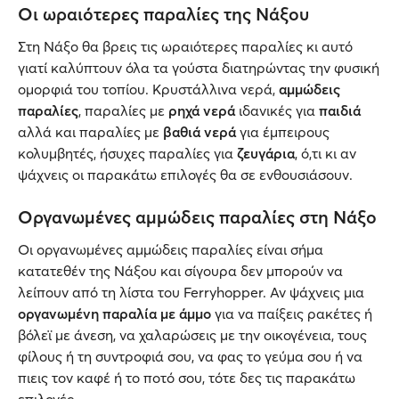
Οι ωραιότερες παραλίες της Νάξου
Στη Νάξο θα βρεις τις ωραιότερες παραλίες κι αυτό
γιατί καλύπτουν όλα τα γούστα διατηρώντας την φυσική
ομορφιά του τοπίου. Κρυστάλλινα νερά,
αμμώδεις
παραλίες
, παραλίες με
ρηχά νερά
ιδανικές για
παιδιά
αλλά και παραλίες με
βαθιά νερά
για έμπειρους
κολυμβητές, ήσυχες παραλίες για
ζευγάρια
, ό,τι κι αν
ψάχνεις οι παρακάτω επιλογές θα σε ενθουσιάσουν.
Οργανωμένες αμμώδεις παραλίες στη Νάξο
Οι οργανωμένες αμμώδεις παραλίες είναι σήμα
κατατεθέν της Νάξου και σίγουρα δεν μπορούν να
λείπουν από τη λίστα του Ferryhopper. Αν ψάχνεις μια
οργανωμένη παραλία με άμμο
για να παίξεις ρακέτες ή
βόλεϊ με άνεση, να χαλαρώσεις με την οικογένεια, τους
φίλους ή τη συντροφιά σου, να φας το γεύμα σου ή να
πιεις τον καφέ ή το ποτό σου, τότε δες τις παρακάτω
επιλογές.