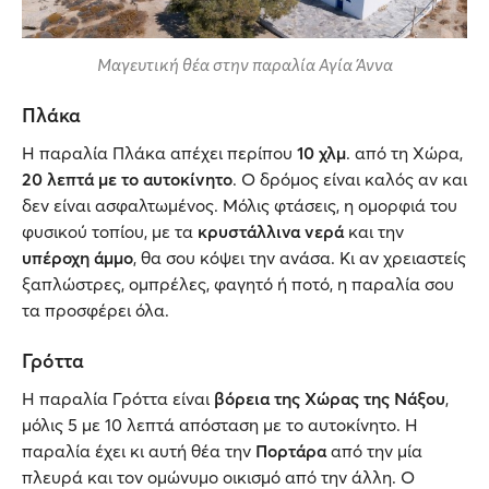
Μαγευτική θέα στην παραλία Αγία Άννα
Πλάκα
Η παραλία Πλάκα απέχει περίπου
10 χλμ
. από τη Χώρα,
20 λεπτά με το αυτοκίνητο
. Ο δρόμος είναι καλός αν και
δεν είναι ασφαλτωμένος. Μόλις φτάσεις, η ομορφιά του
φυσικού τοπίου, με τα
κρυστάλλινα νερά
και την
υπέροχη άμμο
, θα σου κόψει την ανάσα. Κι αν χρειαστείς
ξαπλώστρες, ομπρέλες, φαγητό ή ποτό, η παραλία σου
τα προσφέρει όλα.
Γρόττα
Η παραλία Γρόττα είναι
βόρεια της Χώρας της Νάξου
,
μόλις 5 με 10 λεπτά απόσταση με το αυτοκίνητο. Η
παραλία έχει κι αυτή θέα την
Πορτάρα
από την μία
πλευρά και τον ομώνυμο οικισμό από την άλλη. Ο