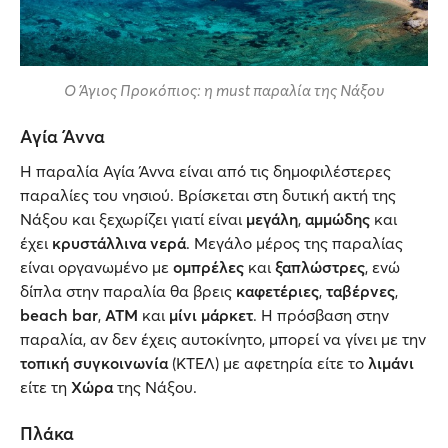
Ο Άγιος Προκόπιος: η must παραλία της Νάξου
Αγία Άννα
Η παραλία Αγία Άννα είναι από τις δημοφιλέστερες
παραλίες του νησιού. Βρίσκεται στη δυτική ακτή της
Νάξου και ξεχωρίζει γιατί είναι
μεγάλη
,
αμμώδης
και
έχει
κρυστάλλινα νερά
. Μεγάλο μέρος της παραλίας
είναι οργανωμένο με
ομπρέλες
και
ξαπλώστρες
, ενώ
δίπλα στην παραλία θα βρεις
καφετέριες
,
ταβέρνες
,
beach bar
,
ATM
και
μίνι μάρκετ
. Η πρόσβαση στην
παραλία, αν δεν έχεις αυτοκίνητο, μπορεί να γίνει με την
τοπική συγκοινωνία
(ΚΤΕΛ) με αφετηρία είτε το
λιμάνι
είτε τη
Χώρα
της Νάξου.
Πλάκα