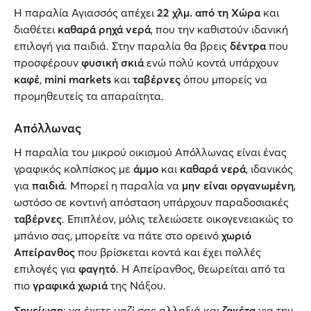
Η παραλία Αγιασσός απέχει
22 χλμ. από τη Χώρα
και
διαθέτει
καθαρά ρηχά νερά
, που την καθιστούν ιδανική
επιλογή για παιδιά. Στην παραλία θα βρεις
δέντρα
που
προσφέρουν
φυσική σκιά
ενώ πολύ κοντά υπάρχουν
καφέ
,
mini markets
και
ταβέρνες
όπου μπορείς να
προμηθευτείς τα απαραίτητα.
Απόλλωνας
Η παραλία του μικρού οικισμού Απόλλωνας είναι ένας
γραφικός κολπίσκος με
άμμο
και
καθαρά νερά
, ιδανικός
για
παιδιά
. Μπορεί η παραλία να
μην είναι οργανωμένη
,
ωστόσο σε κοντινή απόσταση υπάρχουν παραδοσιακές
ταβέρνες
. Επιπλέον, μόλις τελειώσετε οικογενειακώς το
μπάνιο σας, μπορείτε να πάτε στο ορεινό
χωριό
Απείρανθος
που βρίσκεται κοντά και έχει πολλές
επιλογές για
φαγητό
. Η Απείρανθος, θεωρείται από τα
πιο
γραφικά χωριά
της Νάξου.
Σημείωση
: να έχετε μαζί σας αλλαξιά και
ζακέτα
για την