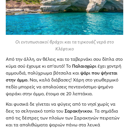
Οι εντυπωσιακοί βράχοι και τα τιρκουάζ νερά στο
Κλέφτικο
Από την άλλη, αν θέλεις και το ταβερνάκι σου δίπλα στο
κύμα σού έχουμε κι απ’αυτό! Το
Παλαιοχώρι
έχει χοντρή
αμμουδιά, πολύχρωμα βότσαλα και
ψάρι που ψήνεται
στην άμμο.
Ναι, καλά διάβασες! Χάρη στο γεωθερμικό
πεδίο μπορείς να απολαύσεις πεντανόστιμο ψημένο
ψαράκι στην άμμο, έτοιμο σε 20 λεπτάκια.
Και φυσικά δε γίνεται να φύγεις από το νησί χωρίς να
δεις το σεληνιακό τοπίο του
Σαρακήνικου
. Τα σημάδια
από τις δέστρες των πλοίων των Σαρακηνών πειρατών
και τα απολιθώματα ψαριών πάνω στα λευκά