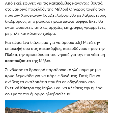
Από εκεί, έφυγες για τις
κατακόμβες
κάνοντας βουτιά
στο μακρινό παρελθόν της Μήλου! O χώρος ταφής των
πρώτων Χριστιανών θυμίζει λαβύρινθο με λαξευμένους
διαδρόμους από μαλακό
ηφαιστειακό τόφφο
. Εκεί, θα
εντυπωσιαστείς από τις αρχαίες επιγραφές γραμμμένες
με μπλε και κόκκινο χρώμα.
Και τώρα ένα διάλειμμα για να δροσιστείς! Μετά την
επίσκεψή σου στις κατακόμβες, κατευθύνσου προς την
Πλάκα
, την πρωτεύουσα του νησιού για την πιο νόστιμη
καρπουζόπιτα
της Μήλου!
Συνδύασε το δροσερό παραδοσιακό γλύκισμα με μια
κρύα λεμονάδα για να πάρεις δυνάμεις. Γιατί; Για να
ανέβεις τα σκαλοπάτια που θα σε οδηγήσουν στο
Ενετικό Κάστρο
της Μήλου και να κλείσεις την ημέρα
σου με το πιο όμορφο ηλιοβασίλεμα!