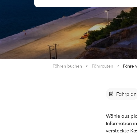
Fähren buchen
Fährrouten
Fähre 
Fahrplan
Wähle aus pla
Information i
versteckte Ko