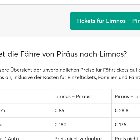
Tickets für Limnos – Pi
et die Fähre von Piräus nach Limnos?
sere Übersicht der unverbindlichen Preise für Fährtickets auf
s an, inklusive der Kosten für Einzeltickets, Familien und Fah
Limnos – Piräus
Piräus – L
e*r
€ 85
€ 28.8
e
€ 180
€ 176
, 1 Auto
Preis nicht verfügbar
Preis nicht