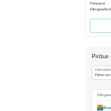
Frequenz
Fährgesellsc
Piräus
Fährverbi
Fähre von
Fährgese
Blue