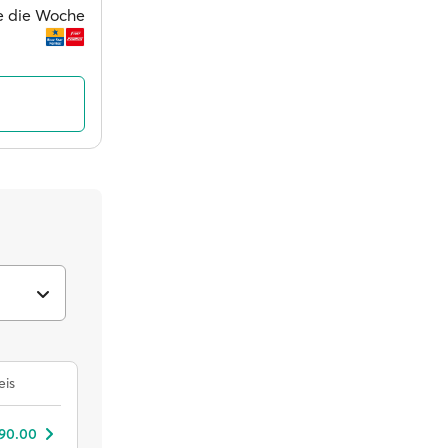
ge die Woche
eis
 90.00