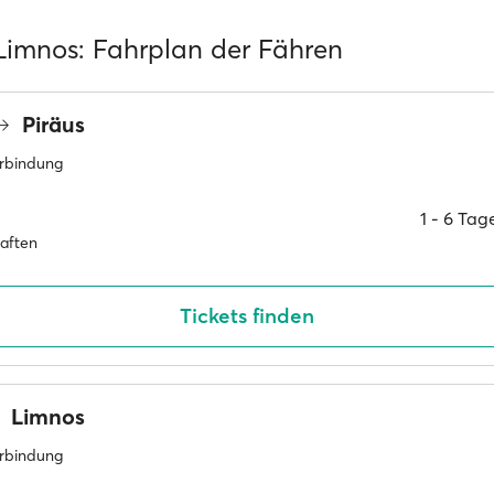
 Limnos: Fahrplan der Fähren
Piräus
erbindung
1 ‐ 6 Ta
haften
Tickets finden
Limnos
erbindung