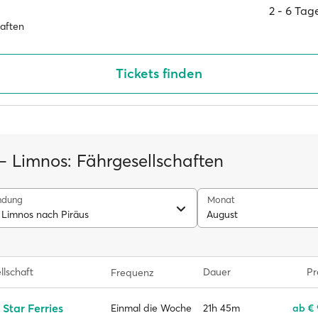
2 ‐ 6 Ta
haften
Tickets finden
 – Limnos: Fährgesellschaften
ndung
Monat
 Limnos nach Piräus
August
llschaft
Dauer
Pr
Frequenz
 Star Ferries
21h 45m
ab €
Einmal die Woche