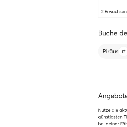
2 Erwachsene
Buche de
Piräus
Angebot
Nutze die akt
günstigsten T
bei deiner Fäh