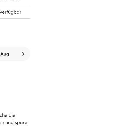
 verfügbar
. Aug
che die
nen und spare