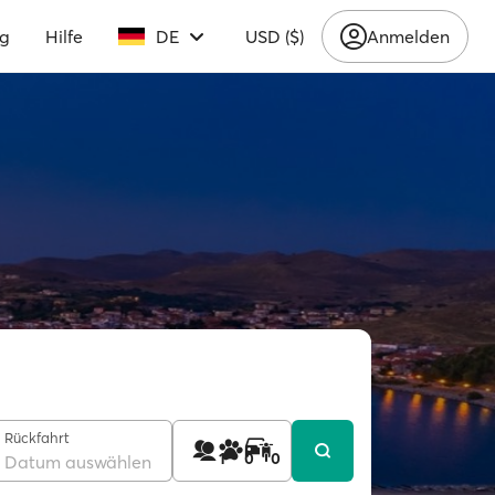
ng
Hilfe
DE
USD ($)
Anmelden
Rückfahrt
1
0
0
Datum auswählen