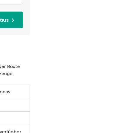
räus
 der Route
rzeuge.
imnos
 verfügbar