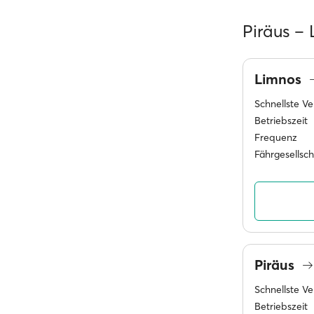
Piräus –
Limnos
Schnellste V
Betriebszeit
Frequenz
Fährgesellsc
Piräus
Schnellste V
Betriebszeit