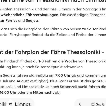
Hafen Thessaloniki und der Insel Limnos in der Nordägäis fi
h
wöchentliche Fährverbindungen
. Die zuständigen Fährgese
tar Ferries
und
Seajets
.
, dass sich die Fahrpläne der Fähren von Saison zu Saison än
rtal Ferryhopper findest du die Zeiten und Preise der Limno
et der Fahrplan der Fähre Thessaloniki -
r hindurch findest du
1-3 Fähren die Woche
von Thessalonik
ktung kann je nach Saisonzeitpunkt schwanken.
on Seajets fahren planmäßig um
7:00 Uhr
ab und kommen um 1
r Juli und August verfügbar).
Blue Star Ferries
ist
das ganze J
saloniki und Limnos aktiv. Je nach Saisonzeitpunkt fahren die
16:00 Uhr
oder um
Mitternacht
ab.
iki
Limnos
Sa, 8