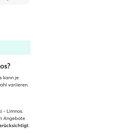
os?
is kann je
hl variieren.
i - Limnos.
en Angebote
rücksichtigt
.