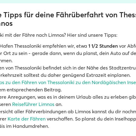
e Tipps für deine Fährüberfahrt von Thes
mnos
ki mit der Fähre nach Limnos? Hier sind unsere Tipps:
Hafen Thessaloniki empfehlen wir, etwa
1 1/2 Stunden
vor Abf
r Ort zu sein - gerade dann, wenn du planst, dein Auto auf d
hmen.
n von Thessaloniki befindet sich in der Nähe des Stadtzentr
kehrszeit solltest du daher genügend Extrazeit einplanen.
fos zu den Fähren von Thessaloniki zu den Nordägäischen Ins
rem entsprechenden Beitrag.
ere Anregungen, was es in deinem Urlaub alles zu erleben gibt
seren
Reiseführer Limnos
an.
ersicht aller Fährverbindungen ab Limnos kannst du dir noc
erer
Karte der Fähren
verschaffen. So planst du dein Inselhopp
is im Handumdrehen.