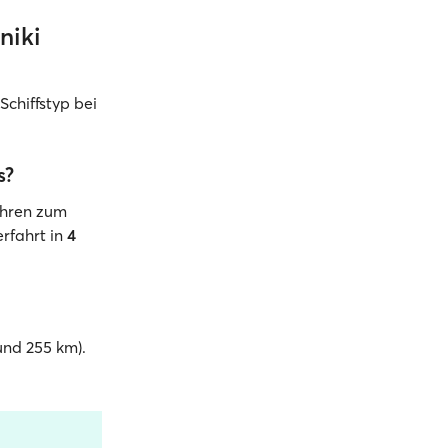
niki
Schiffstyp bei
s?
ähren zum
erfahrt in
4
und 255 km).