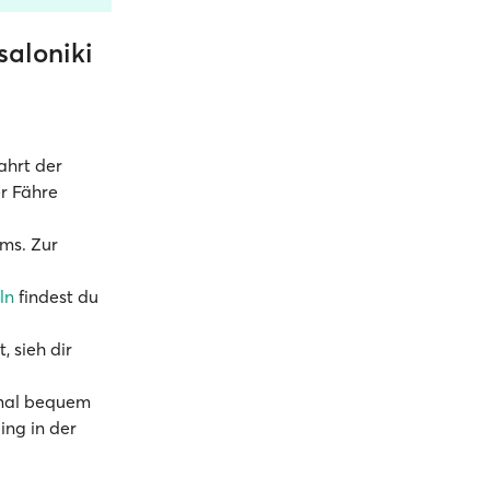
saloniki
ahrt der
er Fähre
ums. Zur
eln
findest du
, sieh dir
hmal bequem
ing in der