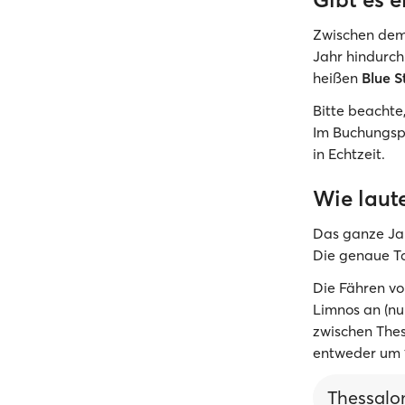
Zwischen dem 
Jahr hindurc
heißen
Blue S
Bitte beachte
Im Buchungspo
in Echtzeit.
Wie laut
Das ganze Jah
Die genaue Ta
Die Fähren v
Limnos an (nu
zwischen Thes
entweder um
Thessalon