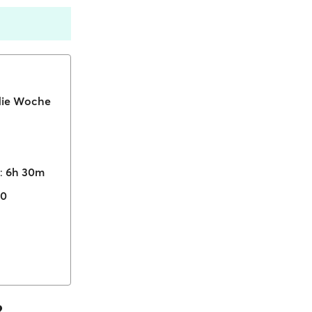
die Woche
:
6h 30m
00
?