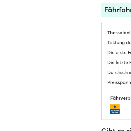
Fährfah
Thessaloni
Taktung de
Die erste F
Die letzte 
Durchschni
Preisspann
Fährverb
Gibt es 