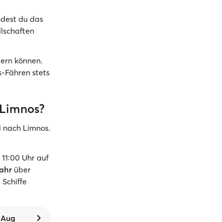
ndest du das
llschaften
dern können.
s-Fähren stets
 Limnos?
i nach Limnos.
1:00 Uhr auf
ahr
über
 Schiffe
. Aug