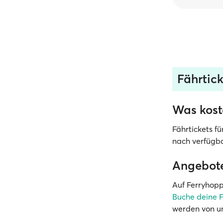
Fährtic
Was kost
Fährtickets f
nach verfügba
Angebot
Auf Ferryhopp
Buche deine F
werden von u