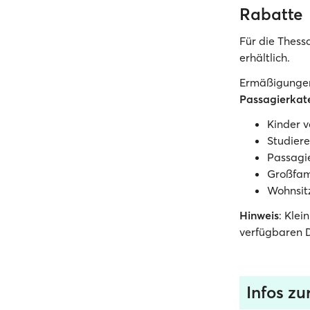
Rabatte
Für die Thess
erhältlich.
Ermäßigung
Passagierkat
Kinder v
Studiere
Passagi
Großfam
Wohnsitz
Hinweis
: Klei
verfügbaren D
Infos zu