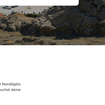
er Nordägäis.
buchst deine