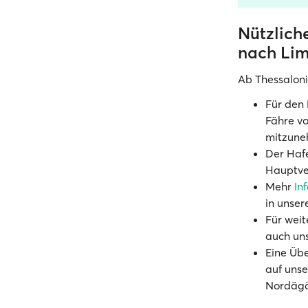
Nützlich
nach Li
Ab Thessaloni
Für den 
Fähre vo
mitzune
Der Hafe
Hauptver
Mehr
In
in unse
Für weit
auch un
Eine Üb
auf uns
Nordägä