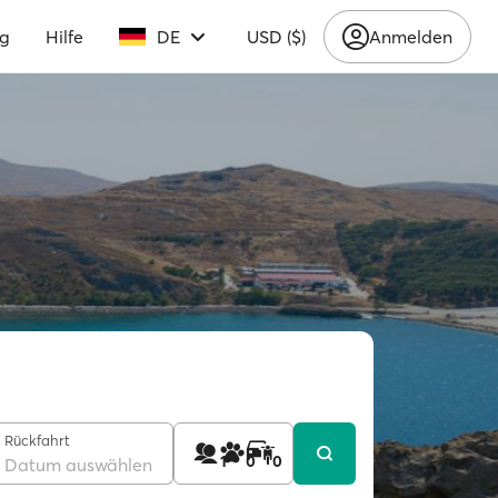
ng
Hilfe
DE
USD ($)
Anmelden
Rückfahrt
1
0
0
Datum auswählen