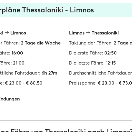
rpläne Thessaloniki - Limnos
ki
Limnos
Limnos
Thessaloniki
r Fähren:
2 Tage die Woche
Taktung der Fähren:
2 Tage 
ähre:
16:00
Die erste Fähre:
02:50
Fähre:
21:00
Die letzte Fähre:
12:15
ttliche Fahrtdauer:
6h 27m
Durchschnittliche Fahrtdauer
e:
€ 23.00 - € 80.50
Preisspanne:
€ 23.00 - € 73.
indungen
eine Fähre von Thessaloniki nach Limnos