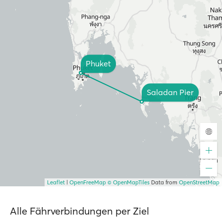
Phuket
Saladan Pier
Leaflet
|
OpenFreeMap
© OpenMapTiles
Data from
OpenStreetMap
Alle Fährverbindungen per Ziel