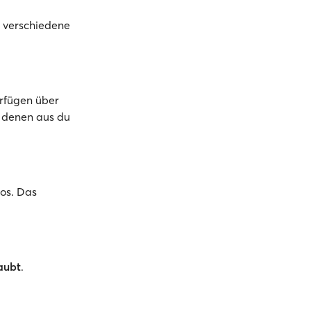
n verschiedene
erfügen über
n denen aus du
os. Das
laubt
.​