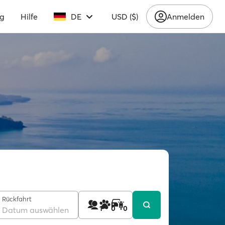
ng
Hilfe
DE
USD ($)
Anmelden
Rückfahrt
1
0
0
Datum auswählen