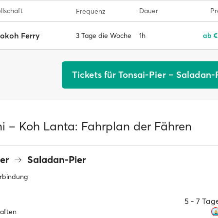
llschaft
Dauer
Pr
Frequenz
okoh Ferry
1h
ab €
3 Tage die Woche
Tickets für Tonsai-Pier – Saladan-
hi – Koh Lanta: Fahrplan der Fähren
ier
Saladan-Pier
erbindung
5 ‐ 7 Ta
haften