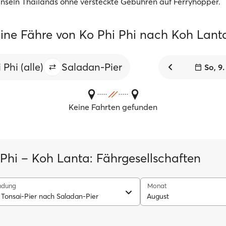
Inseln Thailands ohne versteckte Gebühren auf Ferryhopper.
ine Fähre von Ko Phi Phi nach Koh Lant
 Phi (alle)
Saladan-Pier
So, 9
Keine Fahrten gefunden
 Phi – Koh Lanta: Fährgesellschaften
ndung
Monat
 Tonsai-Pier nach Saladan-Pier
August