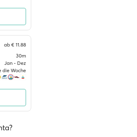
ab
€ 11.88
30m
Jan ‐ Dez
ge die Woche
nta?