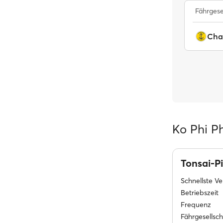
Fährgese
Cha
Ko Phi P
Tonsai-P
Schnellste V
Betriebszeit
Frequenz
Fährgesellsc