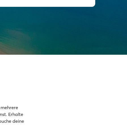
t mehrere
st. Erhalte
 buche deine