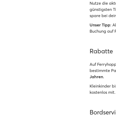
Nutze die akt
günstigsten T
spare bei dein
Unser Tipp
: 
Buchung auf 
Rabatte
Auf Ferryhopp
bestimmte Pas
Jahren
.
Kleinkinder b
kostenlos mit.
Bordserv