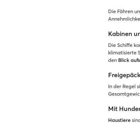
Die Fähren un
Annehmlichkei
Kabinen un
Die Schiffe k
klimatisierte
den
Blick auf
Freigepäc
In der Regel 
Gesamtgewicht
Mit Hunden
Haustiere
sin