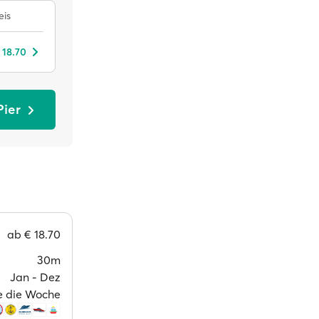
eis
 18.70
Pier
ab
€ 18.70
30m
Jan ‐ Dez
ge die Woche