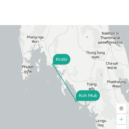
Krabi
Koh Muk