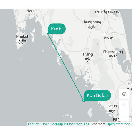
Krabi
Koh Bulon
Leaflet
|
OpenFreeMap
© OpenMapTiles
Data from
OpenStreetMap